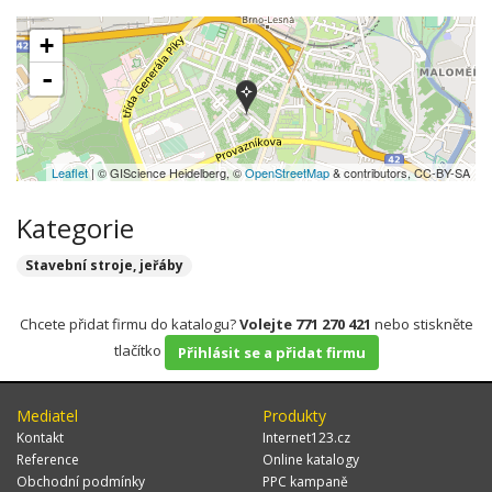
+
-
Leaflet
| © GIScience Heidelberg, ©
OpenStreetMap
& contributors, CC-BY-SA
Kategorie
Stavební stroje, jeřáby
Chcete přidat firmu do katalogu?
Volejte 771 270 421
nebo stiskněte
tlačítko
Přihlásit se a přidat firmu
Mediatel
Produkty
Kontakt
Internet123.cz
Reference
Online katalogy
Obchodní podmínky
PPC kampaně