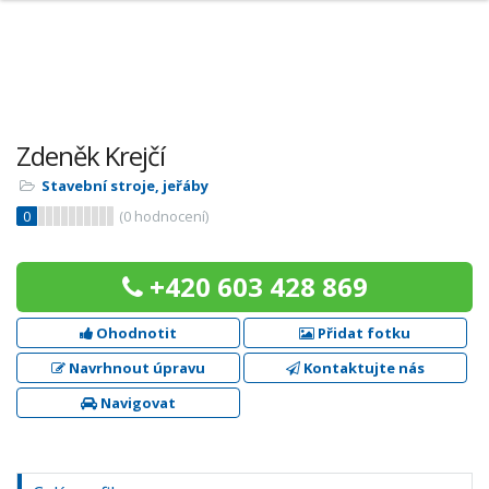
Zdeněk Krejčí
Stavební stroje, jeřáby
0
(
0
hodnocení)
+420 603 428 869
Ohodnotit
Přidat fotku
Navrhnout úpravu
Kontaktujte nás
Navigovat