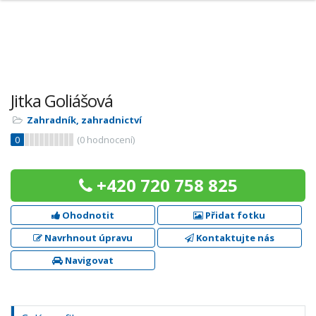
Jitka Goliášová
Zahradník, zahradnictví
0
(
0
hodnocení)
+420 720 758 825
Ohodnotit
Přidat fotku
Navrhnout úpravu
Kontaktujte nás
Navigovat