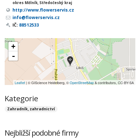
okres Mělník, Středočeský kraj
http://www.flowerservis.cz
info@flowerservis.cz
IČ:
88512533
+
-
Leaflet
| © GIScience Heidelberg, ©
OpenStreetMap
& contributors, CC-BY-SA
Kategorie
Zahradník, zahradnictví
Nejbližší podobné firmy