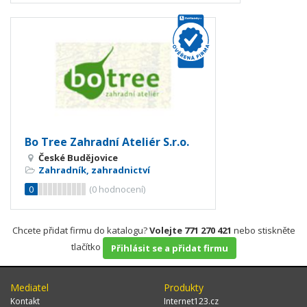
Bo Tree Zahradní Ateliér S.r.o.
České Budějovice
Zahradník, zahradnictví
0
(
0
hodnocení)
Chcete přidat firmu do katalogu?
Volejte 771 270 421
nebo stiskněte
tlačítko
Přihlásit se a přidat firmu
Mediatel
Produkty
Kontakt
Internet123.cz