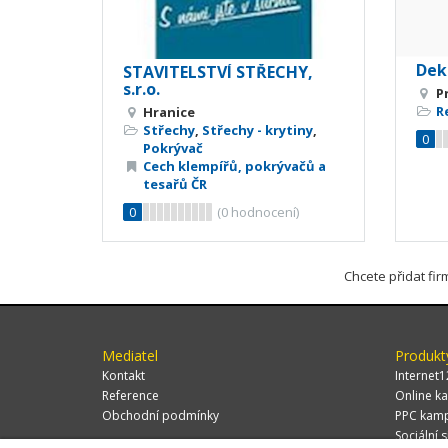
Dek
STAVITELSTVÍ STŘECHY,
s.r.o.
P
R
Hranice
Střechy
,
Střechy - krytiny
,
0
Pokrývač
Cech klempířů, pokrývačů a
tesařů ČR
0
(
0
hodnocení)
Chcete přidat fi
Mediatel
Produkt
Kontakt
Internet1
Reference
Online ka
Obchodní podmínky
PPC kam
Sociální s