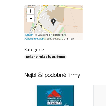
+
-
Leaflet
| © GIScience Heidelberg, ©
OpenStreetMap
& contributors, CC-BY-SA
Kategorie
Rekonstrukce bytu, domu
Nejbližší podobné firmy