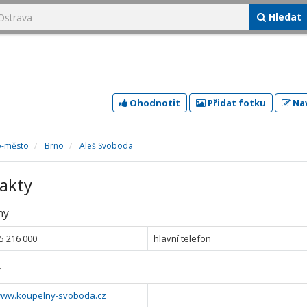
Hledat
Ohodnotit
Přidat fotku
Nav
o-město
Brno
Aleš Svoboda
akty
ny
5 216 000
hlavní telefon
y
/www.koupelny-svoboda.cz