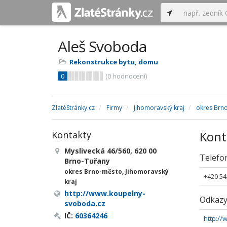
Aleš Svoboda
Rekonstrukce bytu, domu
0
(
0
hodnocení)
ZlatéStránky.cz
Firmy
Jihomoravský kraj
okres Brn
Kont
Kontakty
Myslivecká 46/560, 620 00
Telefo
Brno-Tuřany
okres Brno-město, Jihomoravský
+420 54
kraj
http://www.koupelny-
Odkaz
svoboda.cz
IČ:
60364246
http:/