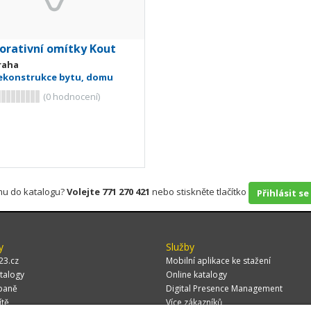
orativní omítky Kout
raha
ekonstrukce bytu, domu
(
0
hodnocení)
rmu do katalogu?
Volejte 771 270 421
nebo stiskněte tlačítko
Přihlásit se
y
Služby
23.cz
Mobilní aplikace ke stažení
talogy
Online katalogy
paně
Digital Presence Management
ítě
Více zákazníků