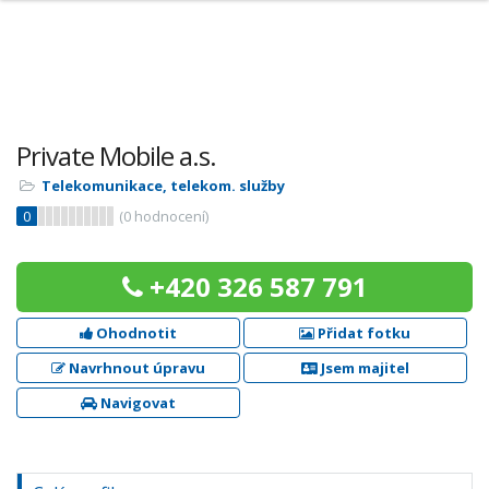
Private Mobile a.s.
Telekomunikace, telekom. služby
0
(
0
hodnocení)
+420 326 587 791
Ohodnotit
Přidat fotku
Navrhnout úpravu
Jsem majitel
Navigovat