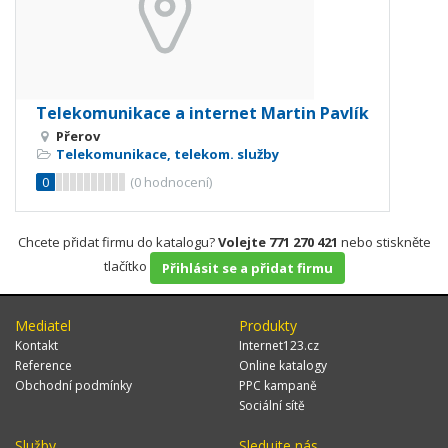
Telekomunikace a internet Martin Pavlík
Přerov
Telekomunikace, telekom. služby
0
(
0
hodnocení)
Chcete přidat firmu do katalogu?
Volejte 771 270 421
nebo stiskněte
tlačítko
Přihlásit se a přidat firmu
Mediatel
Produkty
Kontakt
Internet123.cz
Reference
Online katalogy
Obchodní podmínky
PPC kampaně
Sociální sítě
Služby
Sledujte nás