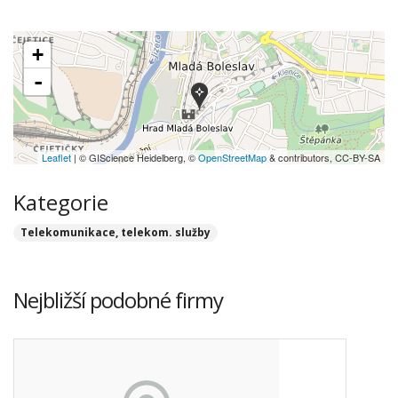
+
-
Leaflet
| © GIScience Heidelberg, ©
OpenStreetMap
& contributors, CC-BY-SA
Kategorie
Telekomunikace, telekom. služby
Nejbližší podobné firmy