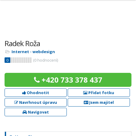
Radek Roža
Internet - webdesign
0
(
0
hodnocení)
+420 733 378 437
Ohodnotit
Přidat fotku
Navrhnout úpravu
Jsem majitel
Navigovat