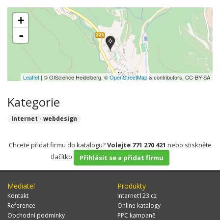
+
-
Leaflet
| © GIScience Heidelberg, ©
OpenStreetMap
& contributors, CC-BY-SA
Kategorie
Internet - webdesign
Chcete přidat firmu do katalogu?
Volejte 771 270 421
nebo stiskněte
tlačítko
Přihlásit se a přidat firmu
Mediatel
Produkty
Kontakt
Internet123.cz
Reference
Online katalogy
Obchodní podmínky
PPC kampaně