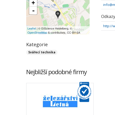
+
info@m
-
Odkaz
http://
Leaflet
| © GIScience Heidelberg, ©
OpenStreetMap
& contributors, CC-BY-SA
Kategorie
Svářecí technika
Nejbližší podobné firmy