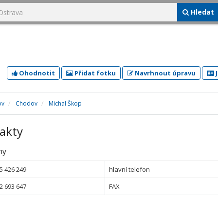
Hledat
Ohodnotit
Přidat fotku
Navrhnout úpravu
J
ov
Chodov
Michal Škop
akty
ny
5 426 249
hlavní telefon
2 693 647
FAX