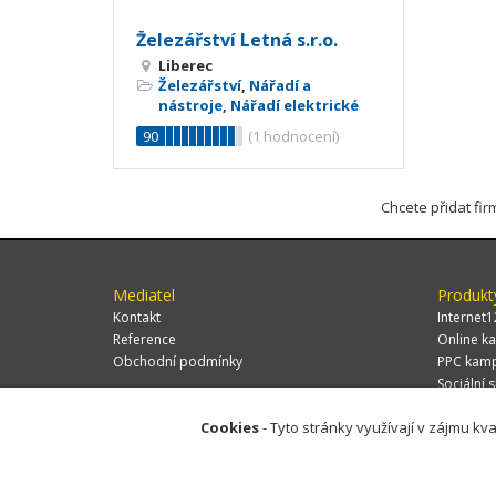
Železářství Letná s.r.o.
Liberec
Železářství
,
Nářadí a
nástroje
,
Nářadí elektrické
90
(
1
hodnocení)
Chcete přidat fi
Mediatel
Produkt
Kontakt
Internet1
Reference
Online ka
Obchodní podmínky
PPC kam
Sociální s
Cookies
- Tyto stránky využívají v zájmu kva
© 2026 MEDIATEL