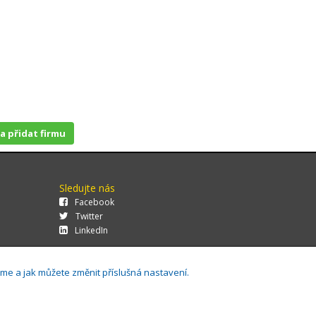
 a přidat firmu
Sledujte nás
Facebook
Twitter
LinkedIn
áme a jak můžete změnit příslušná nastavení.
29.0.143,
Cookies