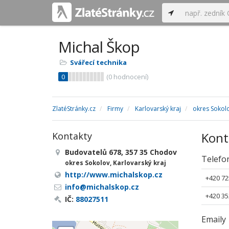
Michal Škop
Svářecí technika
0
(
0
hodnocení)
ZlatéStránky.cz
Firmy
Karlovarský kraj
okres Sokol
Kont
Kontakty
Budovatelů 678, 357 35 Chodov
Telefo
okres Sokolov, Karlovarský kraj
http://www.michalskop.cz
+420 72
info@michalskop.cz
+420 35
IČ:
88027511
Emaily