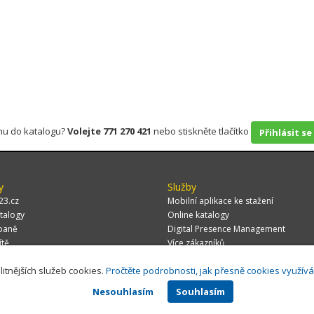
rmu do katalogu?
Volejte 771 270 421
nebo stiskněte tlačítko
Přihlásit se
y
Služby
23.cz
Mobilní aplikace ke stažení
talogy
Online katalogy
paně
Digital Presence Management
ítě
Více zákazníků
litnějších služeb cookies.
Pročtěte podrobnosti, jak přesně cookies využív
Nesouhlasím
Souhlasím
 CZ, s.r.o.,
Za Potokem 46/4, 106 00 Praha 10, tel.: +420 771 270 421, verze 1.