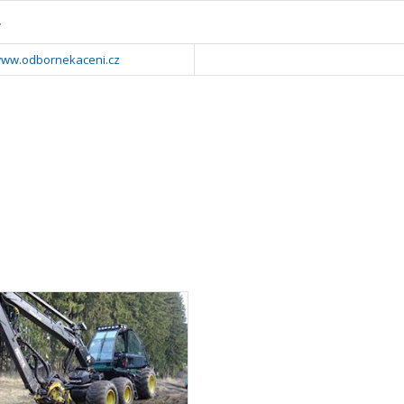
y
/www.odbornekaceni.cz