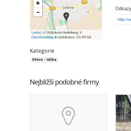
+
Odkaz
-
http:/
Leaflet
| © GIScience Heidelberg, ©
OpenStreetMap
& contributors, CC-BY-SA
Kategorie
Dřevo - těžba
Nejbližší podobné firmy