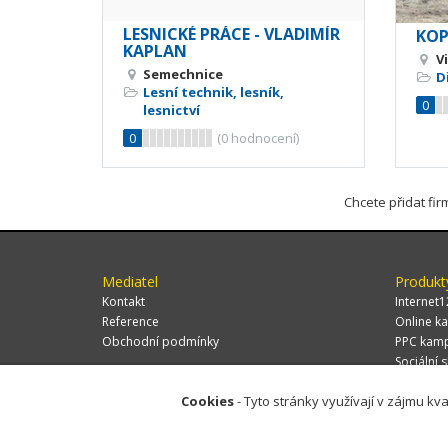
LESNICKÉ PRÁCE - VLADIMÍR
KOPF
KAPLAN
V
Semechnice
D
Lesní technik, lesník,
0
lesnictví
0
(
0
hodnocení)
Chcete přidat fi
Mediatel
Produkt
Kontakt
Internet1
Reference
Online ka
Obchodní podmínky
PPC kam
Sociální s
Cookies
- Tyto stránky využívají v zájmu kva
© 2026 MEDIATEL