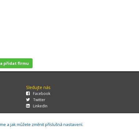
 a přidat firmu
Sledujte nás
Facebook
Twitter
LinkedIn
áme a jak můžete změnit příslušná nastavení.
29.0.143,
Cookies