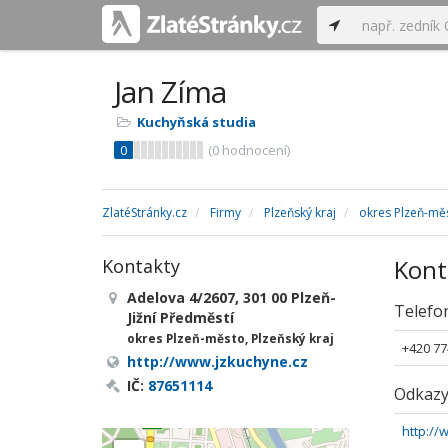
Jan Zíma
Kuchyňská studia
0
(
0
hodnocení)
ZlatéStránky.cz
Firmy
Plzeňský kraj
okres Plzeň-mě
Kont
Kontakty
Adelova 4/2607, 301 00 Plzeň-
Telefo
Jižní Předměstí
okres Plzeň-město, Plzeňský kraj
+420 77
http://www.jzkuchyne.cz
IČ:
87651114
Odkaz
http://