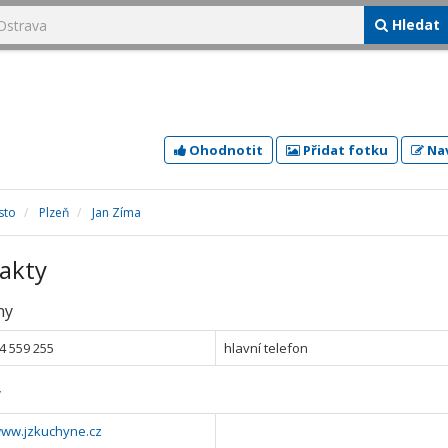
Hledat
Ohodnotit
Přidat fotku
Nav
sto
Plzeň
Jan Zíma
akty
ny
4 559 255
hlavní telefon
y
www.jzkuchyne.cz