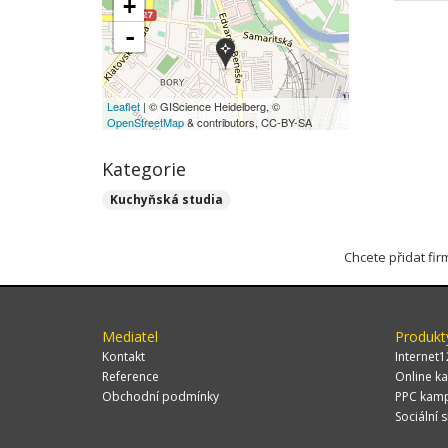
+
-
Leaflet
| © GIScience Heidelberg, ©
OpenStreetMap
& contributors, CC-BY-SA
Kategorie
Kuchyňská studia
Chcete přidat fi
Mediatel
Produkt
Kontakt
Internet1
Reference
Online ka
Obchodní podmínky
PPC kam
Sociální s