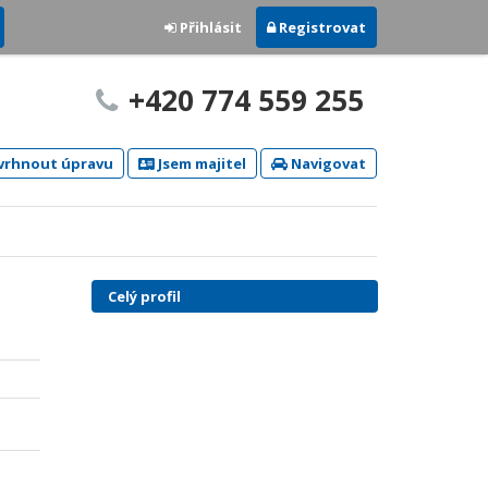
Přihlásit
Registrovat
+420 774 559 255
rhnout úpravu
Jsem majitel
Navigovat
Celý profil