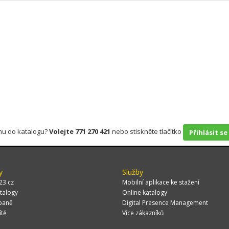
rmu do katalogu?
Volejte 771 270 421
nebo stiskněte tlačítko
Přihlásit se
y
Služby
23.cz
Mobilní aplikace ke stažení
talogy
Online katalogy
paně
Digital Presence Management
ítě
Více zákazníků