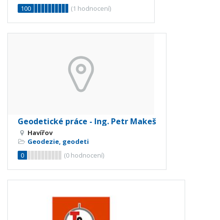
100
(
1
hodnocení)
Geodetické práce - Ing. Petr Makeš
Havířov
Geodezie, geodeti
0
(
0
hodnocení)