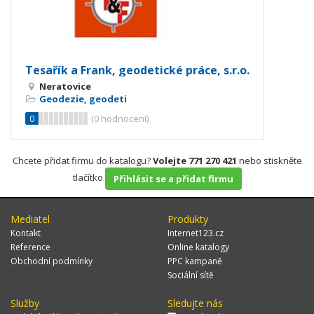
Tesařík a Frank, geodetické práce, s.r.o.
Neratovice
Geodezie, geodeti
0
(
0
hodnocení)
Chcete přidat firmu do katalogu?
Volejte 771 270 421
nebo stiskněte
tlačítko
Přihlásit se a přidat firmu
Mediatel
Produkty
Kontakt
Internet123.cz
Reference
Online katalogy
Obchodní podmínky
PPC kampaně
Sociální sítě
Služby
Sledujte nás