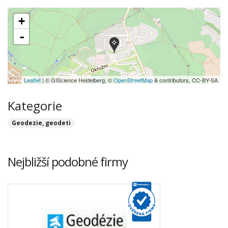
+
-
Leaflet
| © GIScience Heidelberg, ©
OpenStreetMap
& contributors, CC-BY-SA
Kategorie
Geodezie, geodeti
Nejbližší podobné firmy