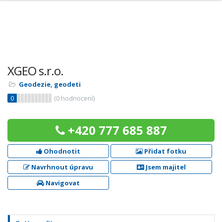
XGEO s.r.o.
Geodezie, geodeti
0
(
0
hodnocení)
+420 777 685 887
Ohodnotit
Přidat fotku
Navrhnout úpravu
Jsem majitel
Navigovat