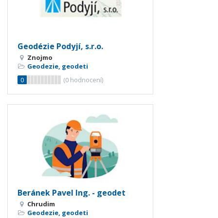
Geodézie Podyjí, s.r.o.
Znojmo
Geodezie, geodeti
0
(
0
hodnocení)
Beránek Pavel Ing. - geodet
Chrudim
Geodezie, geodeti