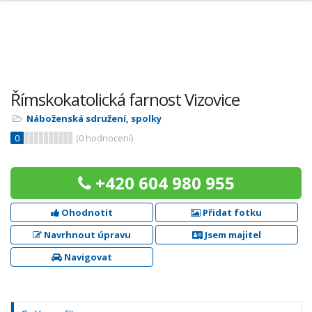
Římskokatolická farnost Vizovice
Náboženská sdružení, spolky
0
(
0
hodnocení)
+420 604 980 955
Ohodnotit
Přidat fotku
Navrhnout úpravu
Jsem majitel
Navigovat