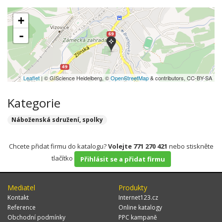
+
-
Leaflet
| © GIScience Heidelberg, ©
OpenStreetMap
& contributors, CC-BY-SA
Kategorie
Náboženská sdružení, spolky
Chcete přidat firmu do katalogu?
Volejte 771 270 421
nebo stiskněte
tlačítko
Přihlásit se a přidat firmu
Mediatel
Produkty
Kontakt
Internet123.cz
Reference
Online katalogy
Obchodní podmínky
PPC kampaně