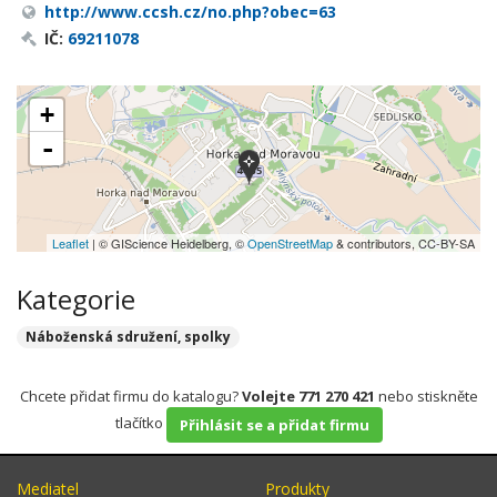
http://www.ccsh.cz/no.php?obec=63
IČ:
69211078
+
-
Leaflet
| © GIScience Heidelberg, ©
OpenStreetMap
& contributors, CC-BY-SA
Kategorie
Náboženská sdružení, spolky
Chcete přidat firmu do katalogu?
Volejte 771 270 421
nebo stiskněte
tlačítko
Přihlásit se a přidat firmu
Mediatel
Produkty