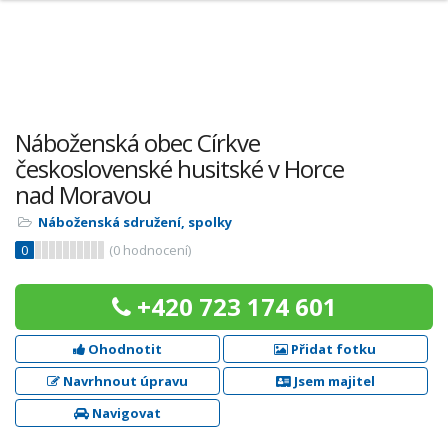
Náboženská obec Církve
československé husitské v Horce
nad Moravou
Náboženská sdružení, spolky
0
(
0
hodnocení)
+420 723 174 601
Ohodnotit
Přidat fotku
Navrhnout úpravu
Jsem majitel
Navigovat