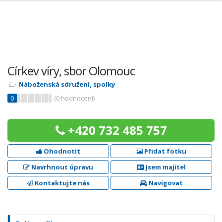
Církev víry, sbor Olomouc
Náboženská sdružení, spolky
0
(
0
hodnocení)
+420 732 485 757
Ohodnotit
Přidat fotku
Navrhnout úpravu
Jsem majitel
Kontaktujte nás
Navigovat