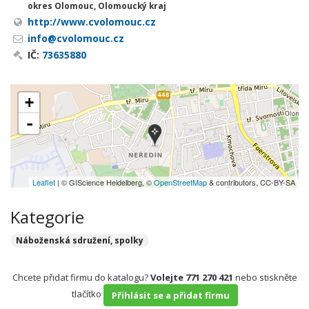
okres Olomouc, Olomoucký kraj
http://www.cvolomouc.cz
info@cvolomouc.cz
IČ:
73635880
+
-
Leaflet
| © GIScience Heidelberg, ©
OpenStreetMap
& contributors, CC-BY-SA
Kategorie
Náboženská sdružení, spolky
Chcete přidat firmu do katalogu?
Volejte 771 270 421
nebo stiskněte
tlačítko
Přihlásit se a přidat firmu