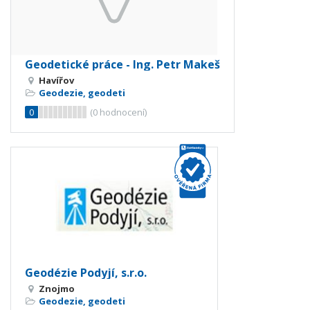
Geodetické práce - Ing. Petr Makeš
Havířov
Geodezie, geodeti
0
(
0
hodnocení)
Geodézie Podyjí, s.r.o.
Znojmo
Geodezie, geodeti