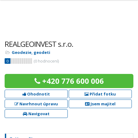
REALGEOINVEST s.r.o.
Geodezie, geodeti
0
(
0
hodnocení)
+420 776 600 006
Ohodnotit
Přidat fotku
Navrhnout úpravu
Jsem majitel
Navigovat