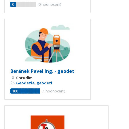
0
(
0
hodnocení)
Beránek Pavel Ing. - geodet
Chrudim
Geodezie, geodeti
100
(
1
hodnocení)