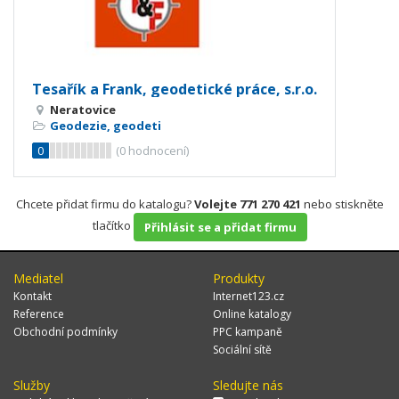
Tesařík a Frank, geodetické práce, s.r.o.
Neratovice
Geodezie, geodeti
0
(
0
hodnocení)
Chcete přidat firmu do katalogu?
Volejte 771 270 421
nebo stiskněte
tlačítko
Přihlásit se a přidat firmu
Mediatel
Produkty
Kontakt
Internet123.cz
Reference
Online katalogy
Obchodní podmínky
PPC kampaně
Sociální sítě
Služby
Sledujte nás