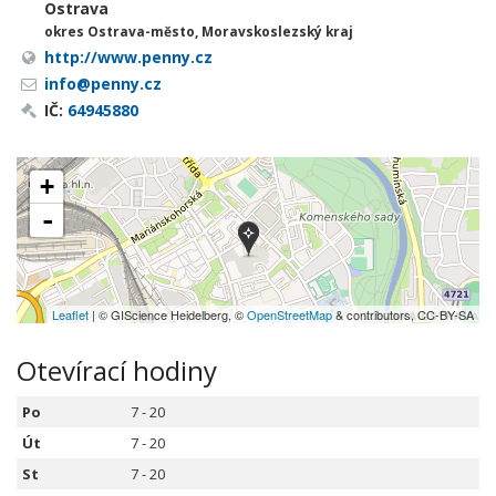
Ostrava
okres Ostrava-město, Moravskoslezský kraj
http://www.penny.cz
info@penny.cz
IČ:
64945880
+
-
Leaflet
| © GIScience Heidelberg, ©
OpenStreetMap
& contributors, CC-BY-SA
Otevírací hodiny
Po
7 - 20
Út
7 - 20
St
7 - 20