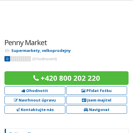
Penny Market
Supermarkety, velkoprodejny
0
(
0
hodnocení)
+420 800 202 220
Ohodnotit
Přidat fotku
Navrhnout úpravu
Jsem majitel
Kontaktujte nás
Navigovat