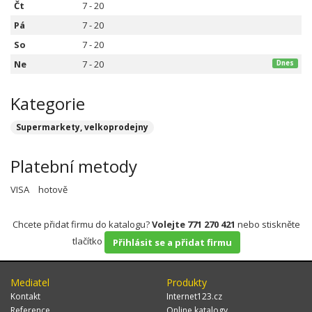
Čt
7 - 20
Pá
7 - 20
So
7 - 20
Ne
7 - 20
Dnes
Kategorie
Supermarkety, velkoprodejny
Platební metody
VISA
hotově
Chcete přidat firmu do katalogu?
Volejte 771 270 421
nebo stiskněte
tlačítko
Přihlásit se a přidat firmu
Mediatel
Produkty
Kontakt
Internet123.cz
Reference
Online katalogy