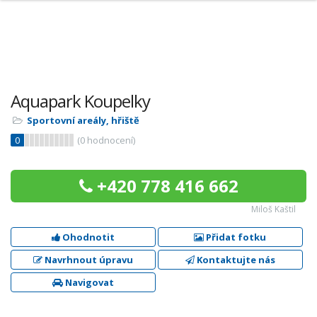
Aquapark Koupelky
Sportovní areály, hřiště
0
(
0
hodnocení)
+420 778 416 662
Miloš Kaštil
Ohodnotit
Přidat fotku
Navrhnout úpravu
Kontaktujte nás
Navigovat