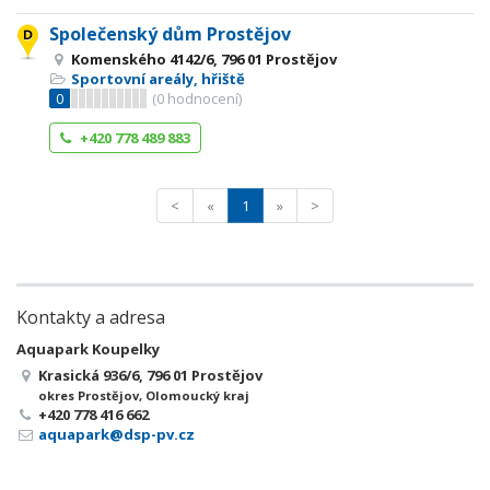
Společenský dům Prostějov
Komenského 4142/6, 796 01 Prostějov
Sportovní areály, hřiště
0
(
0
hodnocení)
+420 778 489 883
<
«
1
»
>
Kontakty a adresa
Aquapark Koupelky
Krasická 936/6, 796 01 Prostějov
okres Prostějov, Olomoucký kraj
+420 778 416 662
aquapark@dsp-pv.cz