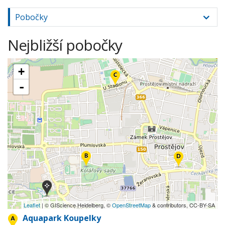
Pobočky
Nejbližší pobočky
+
-
Leaflet
| © GIScience Heidelberg, ©
OpenStreetMap
& contributors, CC-BY-SA
Aquapark Koupelky