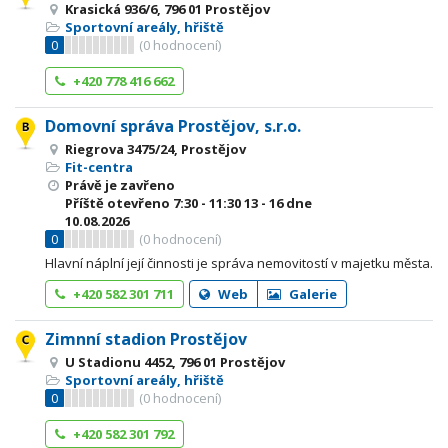
Krasická 936/6, 796 01 Prostějov
Sportovní areály, hřiště
0
(
0
hodnocení)
+420 778 416 662
Domovní správa Prostějov, s.r.o.
Riegrova 3475/24, Prostějov
Fit-centra
Právě je zavřeno
Příště otevřeno
7:30 - 11:30
13 - 16
dne
10.08.2026
0
(
0
hodnocení)
Hlavní náplní její činnosti je správa nemovitostí v majetku města.
+420 582 301 711
Web
Galerie
Zimnní stadion Prostějov
U Stadionu 4452, 796 01 Prostějov
Sportovní areály, hřiště
0
(
0
hodnocení)
+420 582 301 792