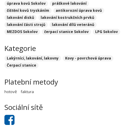
úprava kovů Sokolov
práškové lakování
čištění kovů tryskáním
antikorozní úprava kovů
lakování disků
lakování kostrukčních prvků
lakování části strojů
lakování dílů veteránů
MEZDOS Sokolov
čerpací stanice Sokolov
LPG Sokolov
Kategorie
Lakýrníci, lakování, lakovny
Kovy - povrchová úprava
Čerpací stanice
Platební metody
hotově
faktura
Sociální sítě