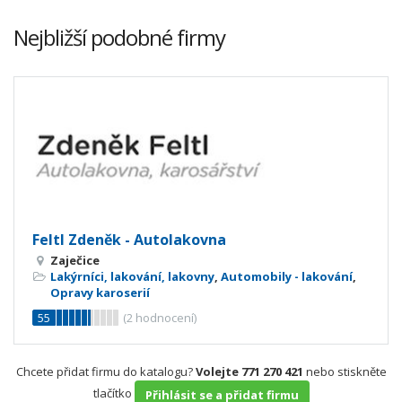
Nejbližší podobné firmy
Feltl Zdeněk - Autolakovna
Zaječice
Lakýrníci, lakování, lakovny
,
Automobily - lakování
,
Opravy karoserií
55
(
2
hodnocení)
Chcete přidat firmu do katalogu?
Volejte 771 270 421
nebo stiskněte
tlačítko
Přihlásit se a přidat firmu