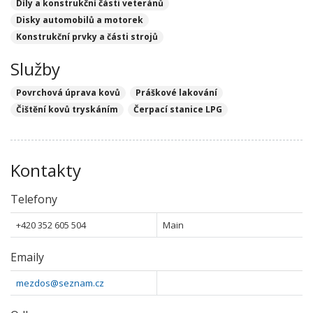
Díly a konstrukční části veteránů
Disky automobilů a motorek
Konstrukční prvky a části strojů
Služby
Povrchová úprava kovů
Práškové lakování
Čištění kovů tryskáním
Čerpací stanice LPG
Kontakty
Telefony
+420 352 605 504
Main
Emaily
mezdos@seznam.cz