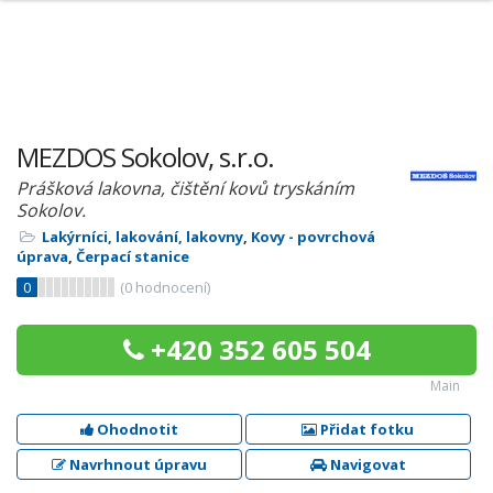
MEZDOS Sokolov, s.r.o.
Prášková lakovna, čištění kovů tryskáním
Sokolov.
Lakýrníci, lakování, lakovny
,
Kovy - povrchová
úprava
,
Čerpací stanice
0
(
0
hodnocení)
+420 352 605 504
Main
Ohodnotit
Přidat fotku
Navrhnout úpravu
Navigovat