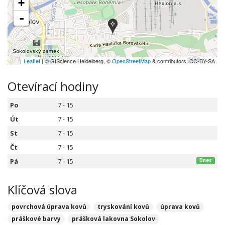
+
-
Leaflet
| © GIScience Heidelberg, ©
OpenStreetMap
& contributors, CC-BY-SA
Otevírací hodiny
Po
7 - 15
Út
7 - 15
St
7 - 15
Čt
7 - 15
Pá
7 - 15
Dnes
Klíčová slova
povrchová úprava kovů
tryskování kovů
úprava kovů
práškové barvy
prášková lakovna Sokolov