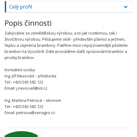
Celý profil
Popis činnosti
Zabýváme se zemědělskou výrobou, a to jak rostlinnou, tak i
živočišnou výrobou. Pěstujeme obilí - především pšenici a ječmen,
řepku a zejména brambory. Patříme mezi nejvýznamnější pěstitele
brambor na Vysočině. Dále provádíme další zpracování brambor a
prodej brambor.
Kontaktní osoby:
Ing. Jiří Nevosád – předseda
Tel.: +420 565 582 122
Email: j.nevosad@iol.cz
Ing. Martina Petrová – ekonom
Tel.: +420 565 582 122
Email: petrova@senagro.cz