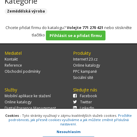
Kategorie
Zemědělská výroba
Chcete přidat firmu do katalogu?
Volejte 771 270 421
nebo stiskněte
tlačítko
Přihlásit se a přidat firmu
Mediatel
Produkty
Kontakt
Internet123.cz
Reference
Online katalogy
Obchodní podmínky
PPC kampaně
Sociální sítě
Služby
Sledujte nás
Mobilní aplikace ke stažení
Facebook
Online katalogy
Twitter
Digital Presence Management
LinkedIn
Více zákazníků
Cookies
- Tyto stránky využívají v zájmu kvalitnějších služeb cookies.
Pročtěte
podrobnosti, jak přesně cookies využíváme a jak můžete změnit příslušná
nastavení.
Nesouhlasím
© 2026 MEDIATEL CZ, s.r.o.,
Za Potokem 46/4, 106 00 Praha 10, tel.: