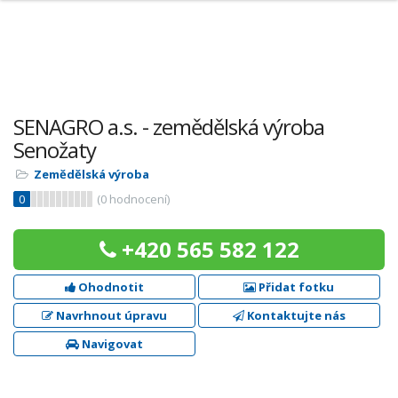
SENAGRO a.s. - zemědělská výroba
Senožaty
Zemědělská výroba
0
(
0
hodnocení)
+420 565 582 122
Ohodnotit
Přidat fotku
Navrhnout úpravu
Kontaktujte nás
Navigovat