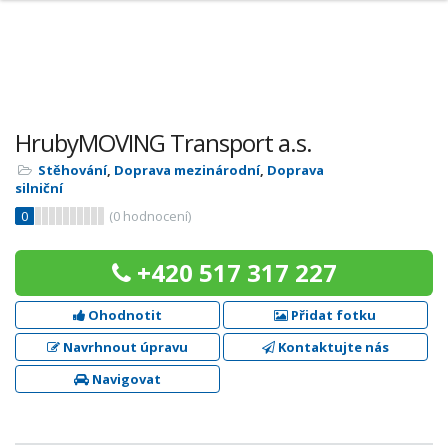
HrubyMOVING Transport a.s.
Stěhování
,
Doprava mezinárodní
,
Doprava
silniční
0
(
0
hodnocení)
+420 517 317 227
Ohodnotit
Přidat fotku
Navrhnout úpravu
Kontaktujte nás
Navigovat