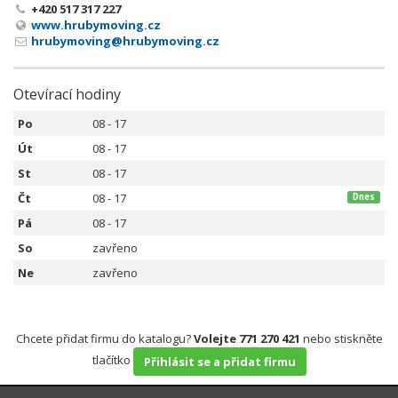
+420 517 317 227
www.hrubymoving.cz
hrubymoving@hrubymoving.cz
Otevírací hodiny
Po
08 - 17
Út
08 - 17
St
08 - 17
Čt
08 - 17
Dnes
Pá
08 - 17
So
zavřeno
Ne
zavřeno
Chcete přidat firmu do katalogu?
Volejte 771 270 421
nebo stiskněte
tlačítko
Přihlásit se a přidat firmu