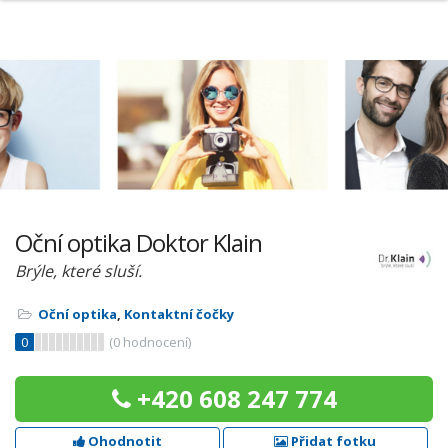
Oční optika Doktor Klain
Brýle, které sluší.
Oční optika
,
Kontaktní čočky
0
(
0
hodnocení)
+420 608 247 774
Ohodnotit
Přidat fotku