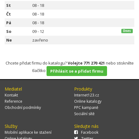
St
08 - 18
Čt
08 - 18
Pá
08 - 18
So
09 - 12
Dnes
Ne
zavřeno
Chcete přidat firmu do katalogu?
Volejte 771 270 421
nebo stiskněte
tlačítko
Přihlásit se a přidat firmu
Mediatel
Produkty
Kontakt
Internet123.cz
Reference
Online katalogy
Obchodní podmínky
PPC kampaně
Sociální sítě
Služby
Sledujte nás
Mobilní aplikace ke stažení
Facebook
Online katalogy
Twitter