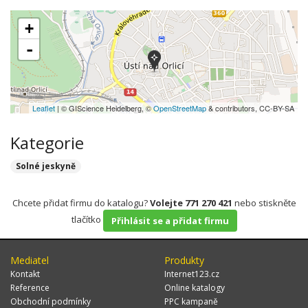
+
-
Leaflet
| © GIScience Heidelberg, ©
OpenStreetMap
& contributors, CC-BY-SA
Kategorie
Solné jeskyně
Chcete přidat firmu do katalogu?
Volejte 771 270 421
nebo stiskněte
tlačítko
Přihlásit se a přidat firmu
Mediatel
Produkty
Kontakt
Internet123.cz
Reference
Online katalogy
Obchodní podmínky
PPC kampaně