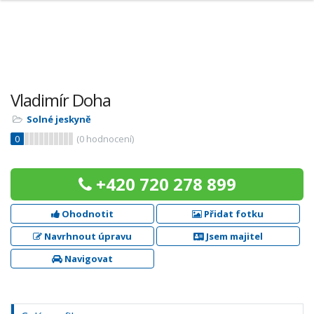
Vladimír Doha
Solné jeskyně
0
(
0
hodnocení)
+420 720 278 899
Ohodnotit
Přidat fotku
Navrhnout úpravu
Jsem majitel
Navigovat