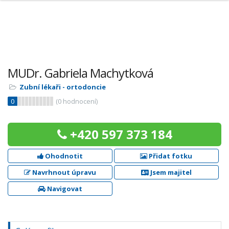
MUDr. Gabriela Machytková
Zubní lékaři - ortodoncie
0
(
0
hodnocení)
+420 597 373 184
Ohodnotit
Přidat fotku
Navrhnout úpravu
Jsem majitel
Navigovat