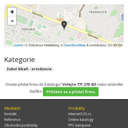
+
-
Leaflet
| © GIScience Heidelberg, ©
OpenStreetMap
& contributors, CC-BY-SA
Kategorie
Zubní lékaři - ortodoncie
Chcete přidat firmu do katalogu?
Volejte 771 270 421
nebo stiskněte
tlačítko
Přihlásit se a přidat firmu
Mediatel
Produkty
Kontakt
Internet123.cz
Reference
Online katalogy
Obchodní podmínky
PPC kampaně