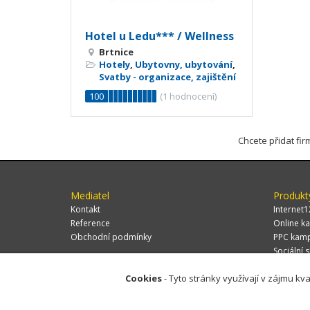
Hotel u Ledu*** / Wellness
Brtnice
Hotely
,
Ubytovny, ubytování
,
Svatby - organizace, zajištění
100
(
1
hodnocení)
Chcete přidat fi
Mediatel
Produkt
Kontakt
Internet1
Reference
Online ka
Obchodní podmínky
PPC kam
Sociální s
Cookies
- Tyto stránky využívají v zájmu kva
© 2026 MEDIATEL