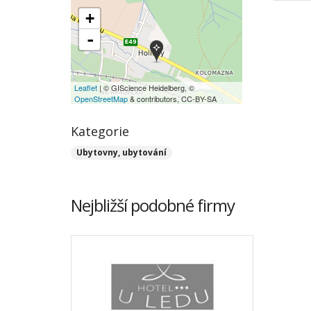
+
-
Leaflet
| © GIScience Heidelberg, ©
OpenStreetMap
& contributors, CC-BY-SA
Kategorie
Ubytovny, ubytování
Nejbližší podobné firmy