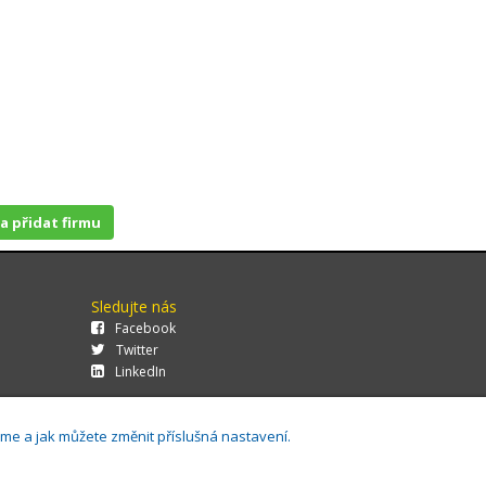
 a přidat firmu
Sledujte nás
Facebook
Twitter
LinkedIn
áme a jak můžete změnit příslušná nastavení.
29.0.143,
Cookies