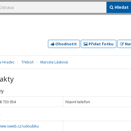
Hledat
Ohodnotit
Přidat fotku
Nav
ův Hradec
Třeboň
Marcela Lásková
akty
ny
8 733 054
hlavní telefon
y
/www.sweb.cz/udoubku