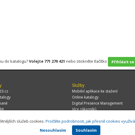
rmu do katalogu?
Volejte 771 270 421
nebo stiskněte tlačítko
Přihlásit se
y
Služby
23.cz
Mobilní aplikace ke stažení
talogy
Online katalogy
paně
Digital Presence Management
ítě
Více zákazníků
litnějších služeb cookies.
Pročtěte podrobnosti, jak přesně cookies využív
Nesouhlasím
Souhlasím
 CZ, s.r.o.,
Za Potokem 46/4, 106 00 Praha 10, tel.: +420 771 270 421, verze 1.