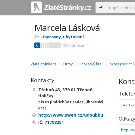
Marcela Lásková
Ubytovny, ubytování
0
(
0
hodnocení)
ZlatéStránky.cz
Firmy
Jihočeský kraj
okres Jindřich
Kont
Kontakty
Třeboň 43, 379 01 Třeboň-
Telefo
Holičky
okres Jindřichův Hradec, Jihočeský
+420 72
kraj
http://www.sweb.cz/udoubku
Odkaz
IČ:
71798251
http:/