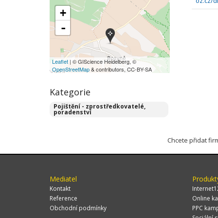
oz.cz/
+
-
Leaflet
| © GIScience Heidelberg, ©
OpenStreetMap
& contributors, CC-BY-SA
Kategorie
Pojištění - zprostředkovatelé,
poradenství
Chcete přidat fi
Mediatel
Produkt
Kontakt
Internet1
Reference
Online ka
Obchodní podmínky
PPC kam
Sociální s