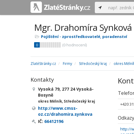
Mgr. Drahomíra Synková
Pojištění - zprostředkovatelé, poradenství
0
(
0
hodnocení)
ZlatéStránky.cz
Firmy
Středočeský kraj
okres Mělní
Kont
Kontakty
Vysoká 79, 277 24 Vysoká-
Telefo
Bosyně
okres Mělník, Středočeský kraj
+420 31
http://www.cmss-
oz.cz/drahomira.synkova
Odkaz
IČ:
66412196
http:/