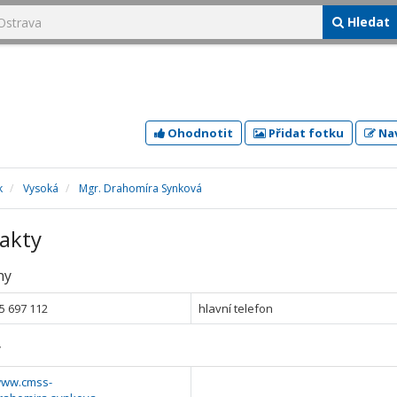
Hledat
Ohodnotit
Přidat fotku
Nav
k
Vysoká
Mgr. Drahomíra Synková
akty
ny
5 697 112
hlavní telefon
y
/www.cmss-