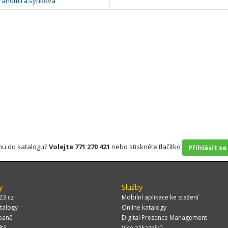
drahomira.synkova
rmu do katalogu?
Volejte 771 270 421
nebo stiskněte tlačítko
Přihlásit se
y
Služby
23.cz
Mobilní aplikace ke stažení
talogy
Online katalogy
paně
Digital Presence Management
ítě
Více zákazníků