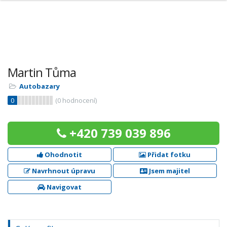
Martin Tůma
Autobazary
0
(
0
hodnocení)
+420 739 039 896
Ohodnotit
Přidat fotku
Navrhnout úpravu
Jsem majitel
Navigovat