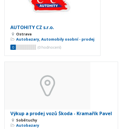
AUTOHITY CZ s.r.o.
Ostrava
Autobazary
,
Automobily osobní - prodej
0
(
0
hodnocení)
Výkup a prodej vozů Škoda - Kramařík Pavel
Sobětuchy
Autobazary