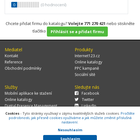
0
(
0
hodnocení)
Chcete přidat firmu do katalogu?
Volejte 771 270 421
nebo stiskněte
tlačítko
Přihlásit se a přidat firmu
Mediatel
Produkty
Kontakt
Internet123.cz
Reference
Online katalogy
Obchodní podmínky
PPC kampaně
Sociální sítě
Služby
Sledujte nás
Mobilní aplikace ke stažení
Facebook
Online katalogy
Twitter
Digital Presence Management
LinkedIn
Více zákazníků
Cookies
- Tyto stránky využívají v zájmu kvalitnějších služeb cookies.
Pročtěte
podrobnosti, jak přesně cookies využíváme a jak můžete změnit příslušná
nastavení.
Nesouhlasím
© 2026 MEDIATEL CZ, s.r.o.,
Za Potokem 46/4, 106 00 Praha 10, tel.:
+420 771 270 421, verze 1.29.0.143,
Cookies
Souhlasím