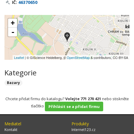
IČ:
46370650
+
-
Leaflet
| © GIScience Heidelberg, ©
OpenStreetMap
& contributors, CC-BY-SA
Kategorie
Bazary
Chcete přidat firmu do katalogu?
Volejte 771 270 421
nebo stiskněte
tlačítko
Přihlásit se a přidat firmu
Mediatel
Produkty
Kontakt
Internet123.cz