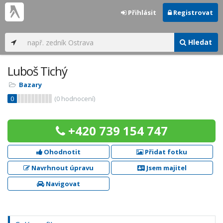
Přihlásit
Registrovat
Hledat
Luboš Tichý
Bazary
0
(
0
hodnocení)
+420 739 154 747
Ohodnotit
Přidat fotku
Navrhnout úpravu
Jsem majitel
Navigovat