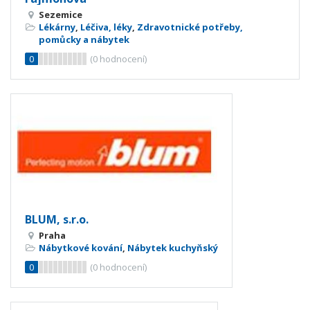
Sezemice
Lékárny
,
Léčiva, léky
,
Zdravotnické potřeby,
pomůcky a nábytek
0
(
0
hodnocení)
BLUM, s.r.o.
Praha
Nábytkové kování
,
Nábytek kuchyňský
0
(
0
hodnocení)