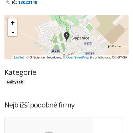
IČ:
13022148
+
-
Leaflet
| © GIScience Heidelberg, ©
OpenStreetMap
& contributors, CC-BY-SA
Kategorie
Nábytek
Nejbližší podobné firmy