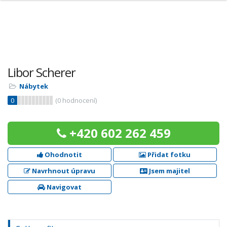
Libor Scherer
Nábytek
0
(
0
hodnocení)
+420 602 262 459
Ohodnotit
Přidat fotku
Navrhnout úpravu
Jsem majitel
Navigovat