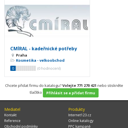
CMÍRAL - kadeřnické potřeby
Praha
Kosmetika - velkoobchod
0
(
0
hodnocení)
Chcete přidat firmu do katalogu?
Volejte 771 270 421
nebo stiskněte
tlačítko
Přihlásit se a přidat firmu
Mediatel
Produkty
Kontakt
Internet123.cz
Reference
Online katalogy
Obchodní podmínky
PPC kampaně