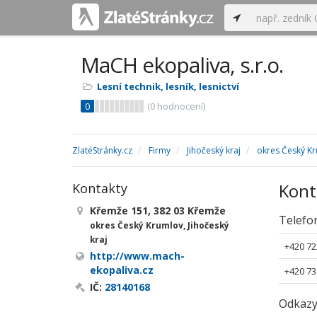
MaCH ekopaliva, s.r.o.
Lesní technik, lesník, lesnictví
0
(
0
hodnocení)
ZlatéStránky.cz
Firmy
Jihočeský kraj
okres Český K
Kont
Kontakty
Křemže 151, 382 03 Křemže
Telefo
okres Český Krumlov, Jihočeský
kraj
+420 72
http://www.mach-
ekopaliva.cz
+420 73
IČ:
28140168
Odkaz