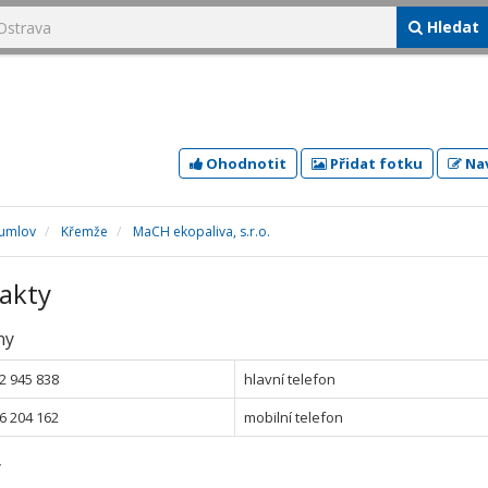
Hledat
Ohodnotit
Přidat fotku
Nav
rumlov
Křemže
MaCH ekopaliva, s.r.o.
akty
ny
2 945 838
hlavní telefon
6 204 162
mobilní telefon
y