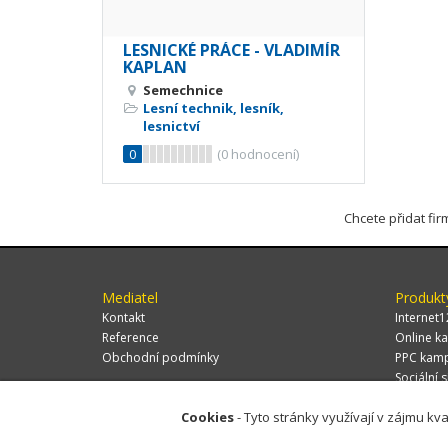
LESNICKÉ PRÁCE - VLADIMÍR
KAPLAN
Semechnice
Lesní technik, lesník,
lesnictví
0
(
0
hodnocení)
Chcete přidat fi
Mediatel
Produkt
Kontakt
Internet1
Reference
Online ka
Obchodní podmínky
PPC kam
Sociální s
Cookies
- Tyto stránky využívají v zájmu kva