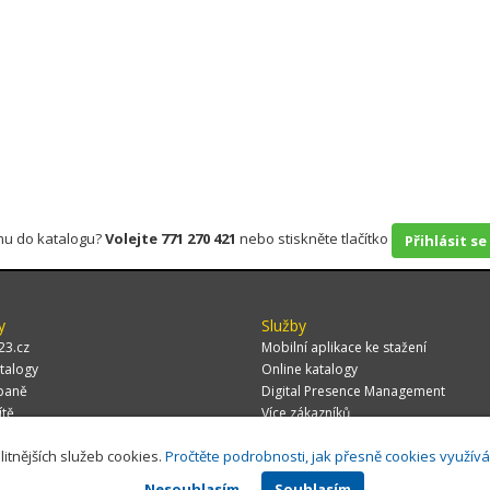
rmu do katalogu?
Volejte 771 270 421
nebo stiskněte tlačítko
Přihlásit se
y
Služby
23.cz
Mobilní aplikace ke stažení
talogy
Online katalogy
paně
Digital Presence Management
ítě
Více zákazníků
litnějších služeb cookies.
Pročtěte podrobnosti, jak přesně cookies využív
Nesouhlasím
Souhlasím