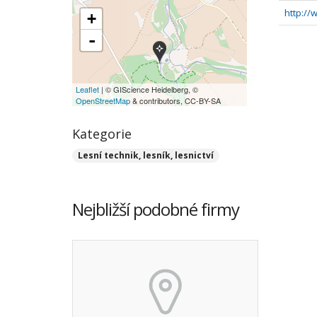
http:/
+
-
Leaflet
| © GIScience Heidelberg, ©
OpenStreetMap
& contributors, CC-BY-SA
Kategorie
Lesní technik, lesník, lesnictví
Nejbližší podobné firmy