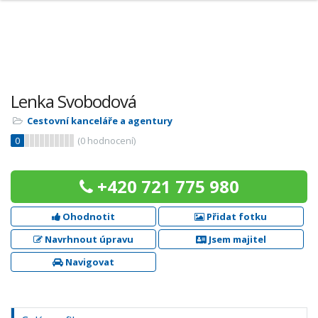
Lenka Svobodová
Cestovní kanceláře a agentury
0
(
0
hodnocení)
+420 721 775 980
Ohodnotit
Přidat fotku
Navrhnout úpravu
Jsem majitel
Navigovat