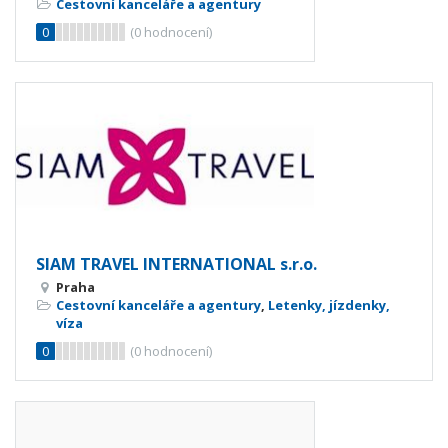
Cestovní kanceláře a agentury
0
(
0
hodnocení)
SIAM TRAVEL INTERNATIONAL s.r.o.
Praha
Cestovní kanceláře a agentury
,
Letenky, jízdenky,
víza
0
(
0
hodnocení)