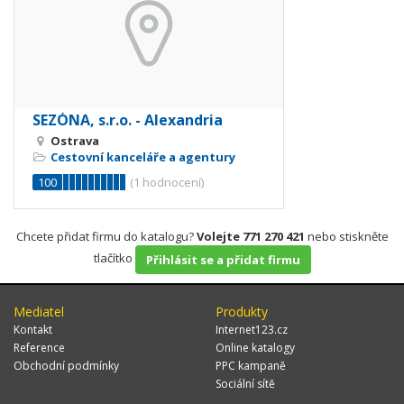
SEZÓNA, s.r.o. - Alexandria
Ostrava
Cestovní kanceláře a agentury
100
(
1
hodnocení)
Chcete přidat firmu do katalogu?
Volejte 771 270 421
nebo stiskněte
tlačítko
Přihlásit se a přidat firmu
Mediatel
Produkty
Kontakt
Internet123.cz
Reference
Online katalogy
Obchodní podmínky
PPC kampaně
Sociální sítě