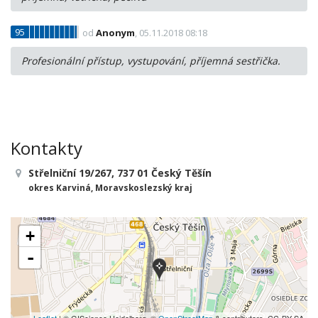
95
od
Anonym
, 05.11.2018 08:18
Profesionální přístup, vystupování, příjemná sestřička.
Kontakty
Střelniční 19/267, 737 01 Český Těšín
okres Karviná, Moravskoslezský kraj
+
-