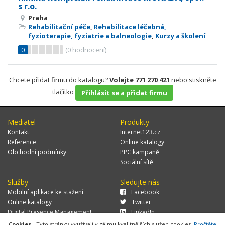
s r.o.
Praha
Rehabilitační péče
,
Rehabilitace léčebná,
fyzioterapie, fyziatrie a balneologie
,
Kurzy a školení
0
(
0
hodnocení)
Chcete přidat firmu do katalogu?
Volejte 771 270 421
nebo stiskněte
tlačítko
Přihlásit se a přidat firmu
Mediatel
Produkty
Kontakt
Internet123.cz
Reference
Online katalogy
Obchodní podmínky
PPC kampaně
Sociální sítě
Služby
Sledujte nás
Mobilní aplikace ke stažení
Facebook
Online katalogy
Twitter
Digital Presence Management
LinkedIn
Více zákazníků
Cookies
- Tyto stránky využívají v zájmu kvalitnějších služeb cookies.
Pročtěte