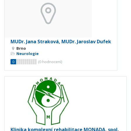
MUDr. Jana Straková, MUDr. Jaroslav Dufek
Brno
Neurologie
0
(
0
hodnocení)
Klinika komplexní rehabilitace MONADA, spol.