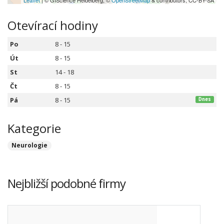
Leaflet
| © GIScience Heidelberg, ©
OpenStreetMap
& contributors, CC-BY-SA
Otevírací hodiny
Po
8 - 15
Út
8 - 15
St
14 - 18
Čt
8 - 15
Pá
8 - 15
Dnes
Kategorie
Neurologie
Nejbližší podobné firmy