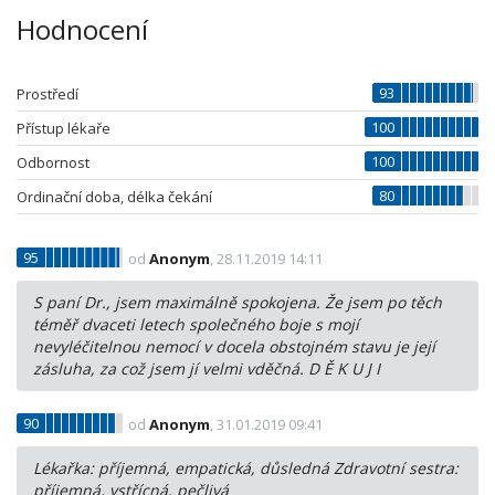
Hodnocení
93
Prostředí
100
Přístup lékaře
100
Odbornost
80
Ordinační doba, délka čekání
95
od
Anonym
, 28.11.2019 14:11
S paní Dr., jsem maximálně spokojena. Že jsem po těch
téměř dvaceti letech společného boje s mojí
nevyléčitelnou nemocí v docela obstojném stavu je její
zásluha, za což jsem jí velmi vděčná. D Ě K U J I
90
od
Anonym
, 31.01.2019 09:41
Lékařka: příjemná, empatická, důsledná Zdravotní sestra:
příjemná, vstřícná, pečlivá