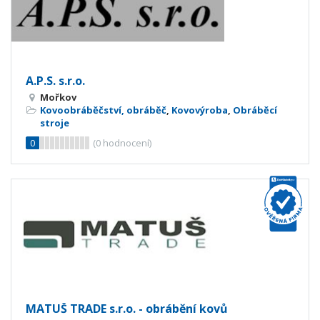
A.P.S. s.r.o.
Mořkov
Kovoobráběčství, obráběč
,
Kovovýroba
,
Obráběcí
stroje
0
(
0
hodnocení)
MATUŠ TRADE s.r.o. - obrábění kovů