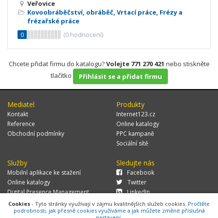
Veřovice
Kovoobráběčství, obráběč
,
Vrtací práce
,
Frézy a
frézařské práce
0
(
0
hodnocení)
Chcete přidat firmu do katalogu?
Volejte 771 270 421
nebo stiskněte
tlačítko
Přihlásit se a přidat firmu
Mediatel
Produkty
Kontakt
Internet123.cz
Reference
Online katalogy
Obchodní podmínky
PPC kampaně
Sociální sítě
Služby
Sledujte nás
Mobilní aplikace ke stažení
Facebook
Online katalogy
Twitter
Digital Presence Management
LinkedIn
Více zákazníků
Cookies
- Tyto stránky využívají v zájmu kvalitnějších služeb cookies.
Pročtěte
podrobnosti, jak přesně cookies využíváme a jak můžete změnit příslušná
nastavení.