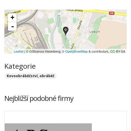
+
-
Leaflet
| © GIScience Heidelberg, ©
OpenStreetMap
& contributors, CC-BY-SA
Kategorie
Kovoobráběčství, obráběč
Nejbližší podobné firmy