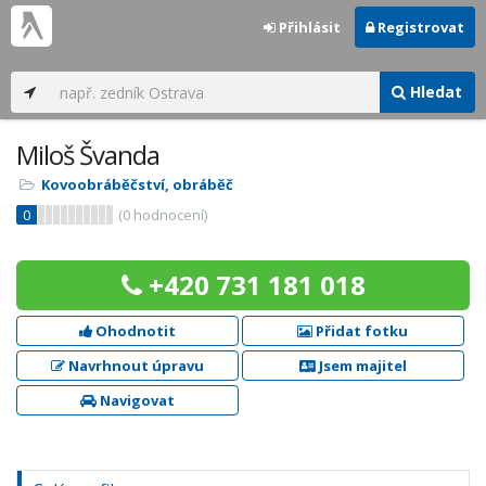
Přihlásit
Registrovat
Hledat
Miloš Švanda
Kovoobráběčství, obráběč
0
(
0
hodnocení)
+420 731 181 018
Ohodnotit
Přidat fotku
Navrhnout úpravu
Jsem majitel
Navigovat