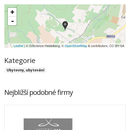
+
-
Leaflet
| © GIScience Heidelberg, ©
OpenStreetMap
& contributors, CC-BY-SA
Kategorie
Ubytovny, ubytování
Nejbližší podobné firmy