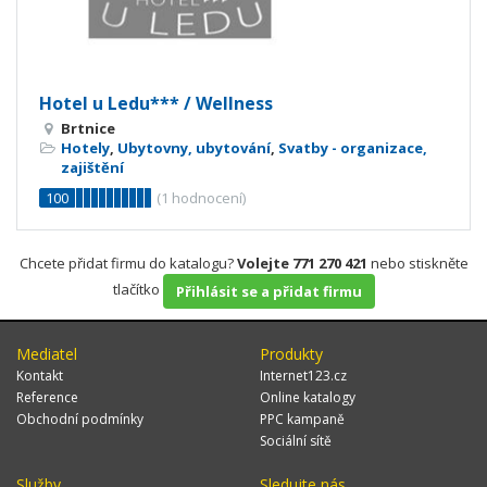
Hotel u Ledu*** / Wellness
Brtnice
Hotely
,
Ubytovny, ubytování
,
Svatby - organizace,
zajištění
100
(
1
hodnocení)
Chcete přidat firmu do katalogu?
Volejte 771 270 421
nebo stiskněte
tlačítko
Přihlásit se a přidat firmu
Mediatel
Produkty
Kontakt
Internet123.cz
Reference
Online katalogy
Obchodní podmínky
PPC kampaně
Sociální sítě
Služby
Sledujte nás