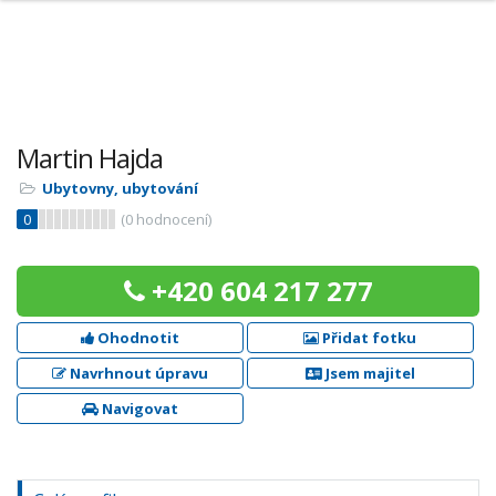
Martin Hajda
Ubytovny, ubytování
0
(
0
hodnocení)
+420 604 217 277
Ohodnotit
Přidat fotku
Navrhnout úpravu
Jsem majitel
Navigovat