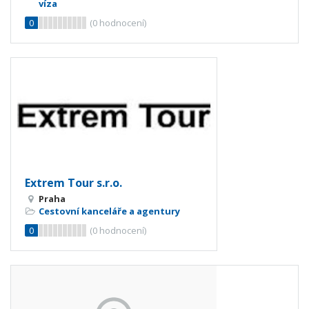
víza
0
(
0
hodnocení)
Extrem Tour s.r.o.
Praha
Cestovní kanceláře a agentury
0
(
0
hodnocení)