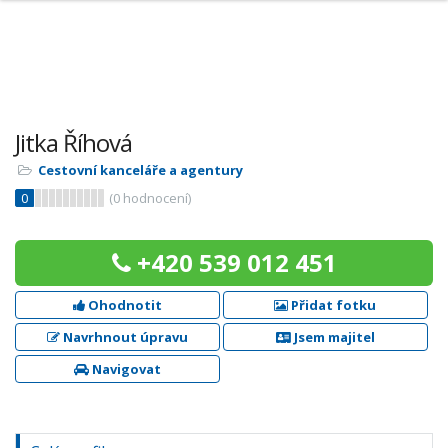
Jitka Říhová
Cestovní kanceláře a agentury
0
(
0
hodnocení)
+420 539 012 451
Ohodnotit
Přidat fotku
Navrhnout úpravu
Jsem majitel
Navigovat