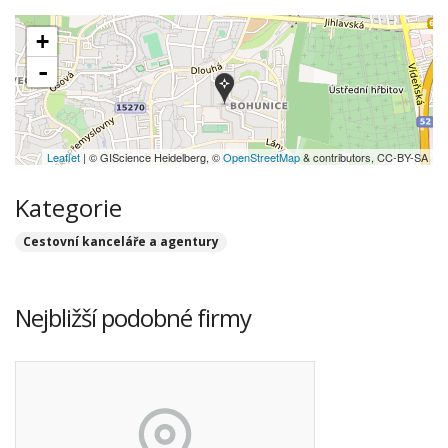
+
-
Leaflet
| © GIScience Heidelberg, ©
OpenStreetMap
& contributors, CC-BY-SA
Kategorie
Cestovní kanceláře a agentury
Nejbližší podobné firmy