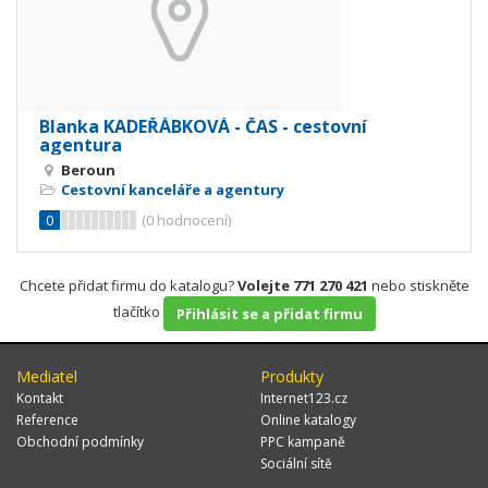
Blanka KADEŘÁBKOVÁ - ČAS - cestovní
agentura
Beroun
Cestovní kanceláře a agentury
0
(
0
hodnocení)
Chcete přidat firmu do katalogu?
Volejte 771 270 421
nebo stiskněte
tlačítko
Přihlásit se a přidat firmu
Mediatel
Produkty
Kontakt
Internet123.cz
Reference
Online katalogy
Obchodní podmínky
PPC kampaně
Sociální sítě