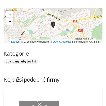
+
-
Leaflet
| © GIScience Heidelberg, ©
OpenStreetMap
& contributors, CC-BY-SA
Kategorie
Ubytovny, ubytování
Nejbližší podobné firmy