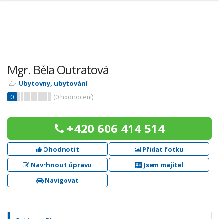
Mgr. Běla Outratová
Ubytovny, ubytování
0
(
0
hodnocení)
+420 606 414 514
Ohodnotit
Přidat fotku
Navrhnout úpravu
Jsem majitel
Navigovat