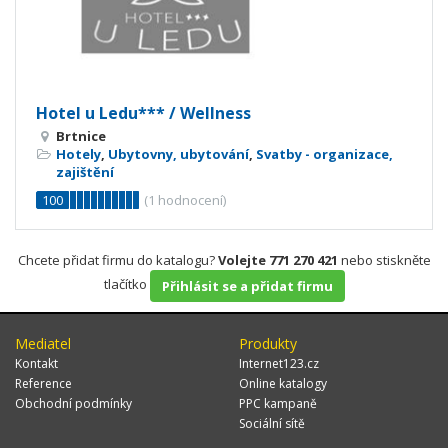
Hotel u Ledu*** / Wellness
Brtnice
Hotely
,
Ubytovny, ubytování
,
Svatby - organizace,
zajištění
100
(
1
hodnocení)
Chcete přidat firmu do katalogu?
Volejte 771 270 421
nebo stiskněte
tlačítko
Přihlásit se a přidat firmu
Mediatel
Produkty
Kontakt
Internet123.cz
Reference
Online katalogy
Obchodní podmínky
PPC kampaně
Sociální sítě