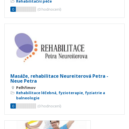
Rehabilitační péče
0
(
0
hodnocení)
Masáže, rehabilitace Neureiterová Petra -
Neue Petra
Pelhřimov
Rehabilitace léčebná, fyzioterapie, fyziatrie a
balneologie
0
(
0
hodnocení)