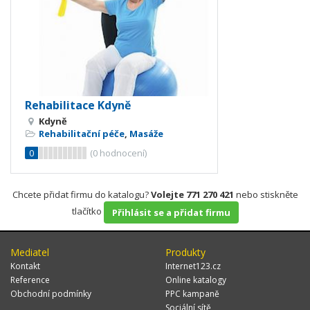
Rehabilitace Kdyně
Kdyně
Rehabilitační péče
,
Masáže
0
(
0
hodnocení)
Chcete přidat firmu do katalogu?
Volejte 771 270 421
nebo stiskněte
tlačítko
Přihlásit se a přidat firmu
Mediatel
Produkty
Kontakt
Internet123.cz
Reference
Online katalogy
Obchodní podmínky
PPC kampaně
Sociální sítě