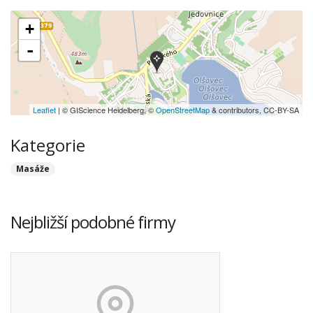
+
-
Leaflet
| © GIScience Heidelberg, ©
OpenStreetMap
& contributors, CC-BY-SA
Kategorie
Masáže
Nejbližší podobné firmy