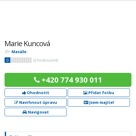
Marie Kuncová
Masáže
0
(
0
hodnocení)
+420 774 930 011
Ohodnotit
Přidat fotku
Navrhnout úpravu
Jsem majitel
Navigovat