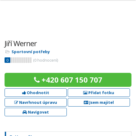
Jiří Werner
Sportovní potřeby
0
(
0
hodnocení)
+420 607 150 707
Ohodnotit
Přidat fotku
Navrhnout úpravu
Jsem majitel
Navigovat