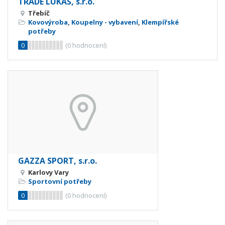
TRADE LUKÁŠ, s.r.o.
Třebíč
Kovovýroba
,
Koupelny - vybavení
,
Klempířské
potřeby
0
(
0
hodnocení)
GAZZA SPORT, s.r.o.
Karlovy Vary
Sportovní potřeby
0
(
0
hodnocení)