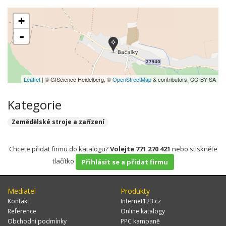
+
-
Leaflet
| © GIScience Heidelberg, ©
OpenStreetMap
& contributors, CC-BY-SA
Kategorie
Zemědělské stroje a zařízení
Chcete přidat firmu do katalogu?
Volejte 771 270 421
nebo stiskněte
tlačítko
Přihlásit se a přidat firmu
Mediatel
Produkty
Kontakt
Internet123.cz
Reference
Online katalogy
Obchodní podmínky
PPC kampaně