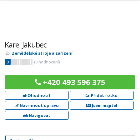
Karel Jakubec
Zemědělské stroje a zařízení
0
(
0
hodnocení)
+420 493 596 375
Ohodnotit
Přidat fotku
Navrhnout úpravu
Jsem majitel
Navigovat