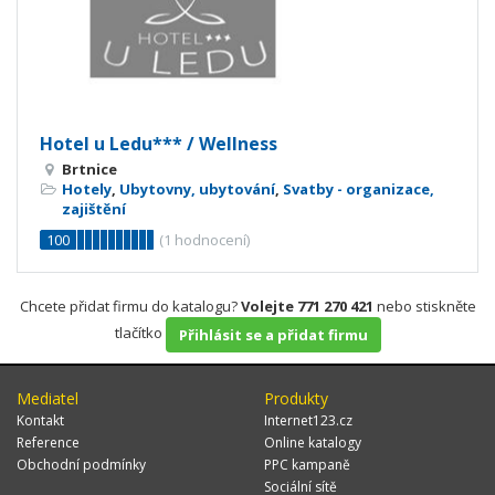
Hotel u Ledu*** / Wellness
Brtnice
Hotely
,
Ubytovny, ubytování
,
Svatby - organizace,
zajištění
100
(
1
hodnocení)
Chcete přidat firmu do katalogu?
Volejte 771 270 421
nebo stiskněte
tlačítko
Přihlásit se a přidat firmu
Mediatel
Produkty
Kontakt
Internet123.cz
Reference
Online katalogy
Obchodní podmínky
PPC kampaně
Sociální sítě