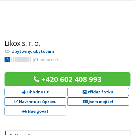
Likox s. r. o.
Ubytovny, ubytování
0
(
0
hodnocení)
+420 602 408 993
Ohodnotit
Přidat fotku
Navrhnout úpravu
Jsem majitel
Navigovat