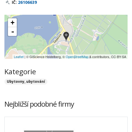
IČ:
26106639
+
-
Leaflet
| © GIScience Heidelberg, ©
OpenStreetMap
& contributors, CC-BY-SA
Kategorie
Ubytovny, ubytování
Nejbližší podobné firmy