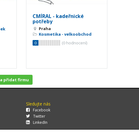
CMÍRAL - kadeřnické
potřeby
Praha
tek
Kosmetika - velkoobchod
0
(
0
hodnocení)
 a přidat firmu
Sledujte nás
Facebook
Twitter
LinkedIn