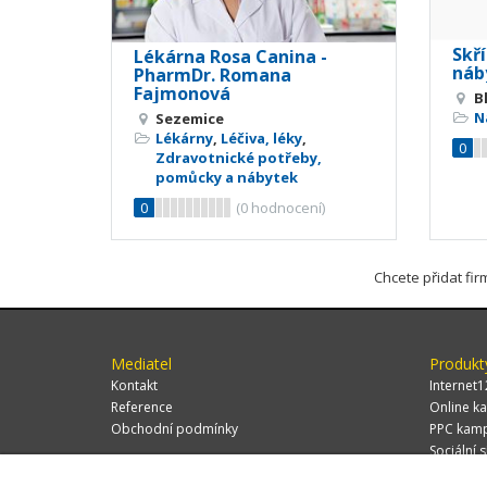
Skř
Lékárna Rosa Canina -
náb
PharmDr. Romana
Fajmonová
B
N
Sezemice
Lékárny
,
Léčiva, léky
,
0
Zdravotnické potřeby,
pomůcky a nábytek
0
(
0
hodnocení)
Chcete přidat fi
Mediatel
Produkt
Kontakt
Internet1
Reference
Online ka
Obchodní podmínky
PPC kam
Sociální s