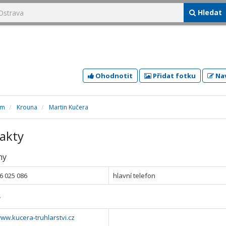
Hledat
Ohodnotit
Přidat fotku
Nav
im
Krouna
Martin Kučera
akty
ny
6 025 086
hlavní telefon
y
www.kucera-truhlarstvi.cz