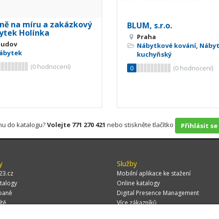
íně na míru a zakázkový
BLUM, s.r.o.
ytek Holínka
Praha
ludov
Nábytkové kování
,
Náby
ábytek
kuchyňský
(
0
hodnocení)
0
(
0
hodnocení)
rmu do katalogu?
Volejte 771 270 421
nebo stiskněte tlačítko
Přihlásit se
y
Služby
23.cz
Mobilní aplikace ke stažení
talogy
Online katalogy
paně
Digital Presence Management
ítě
Více zákazníků