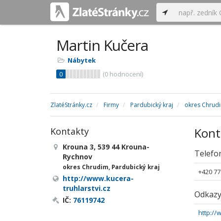
Martin Kučera
Nábytek
0
(
0
hodnocení)
ZlatéStránky.cz
Firmy
Pardubický kraj
okres Chrud
Kont
Kontakty
Krouna 3, 539 44 Krouna-
Telefo
Rychnov
okres Chrudim, Pardubický kraj
+420 77
http://www.kucera-
truhlarstvi.cz
Odkaz
IČ:
76119742
http://