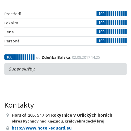
100
Prostředí
100
Lokalita
100
Cena
100
Personál
100
od
Zdeňka Bálská
, 02.08.2017 14:25
Super služby.
Kontakty
Horská 205, 517 61 Rokytnice v Orlických horách
okres Rychnov nad Kněžnou, Královéhradecký kraj
http://www.hotel-eduard.eu