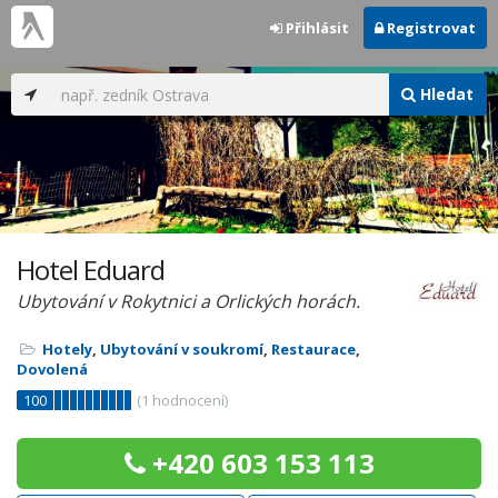
Přihlásit
Registrovat
Hledat
Hotel Eduard
Ubytování v Rokytnici a Orlických horách.
Hotely
,
Ubytování v soukromí
,
Restaurace
,
Dovolená
100
(
1
hodnocení)
+420 603 153 113