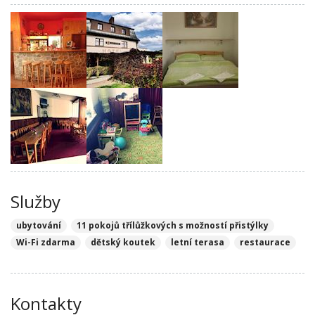
Služby
ubytování
11 pokojů třílůžkových s možností přistýlky
Wi-Fi zdarma
dětský koutek
letní terasa
restaurace
Kontakty