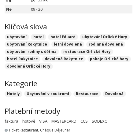
So
09 - 23:55
Ne
09 - 20
Klíčová slova
ubytování
hotel
hotel Eduard
ubytování Orlické Hory
ubytování Rokytnice
letní dovolená
rodinná dovolená
ubytování rodiny s dětma
restaurace Orlické Hory
hotel Rokytnice
dovolená Rokytnice
pokoje Orlické hory
dovolená Orlické Hory
Kategorie
Hotely
Ubytování v soukromí
Restaurace
Dovolená
Platební metody
faktura
hotově
VISA
MASTERCARD
CCS
SODEXO
Ticket Restaurant, Chéque Déjeuner