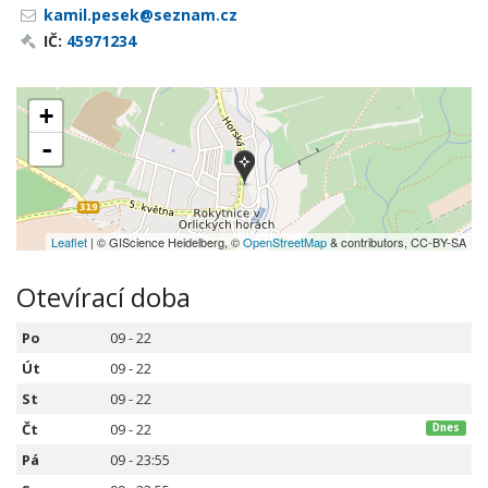
kamil.pesek@seznam.cz
IČ:
45971234
+
-
Leaflet
| © GIScience Heidelberg, ©
OpenStreetMap
& contributors, CC-BY-SA
Otevírací doba
Po
09 - 22
Út
09 - 22
St
09 - 22
Čt
09 - 22
Dnes
Pá
09 - 23:55