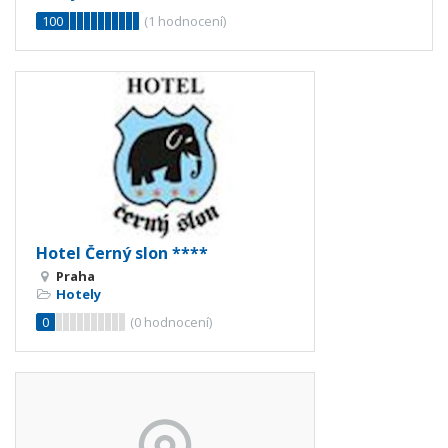
100
(
1
hodnocení)
Hotel Černý slon ****
Praha
Hotely
0
(
0
hodnocení)