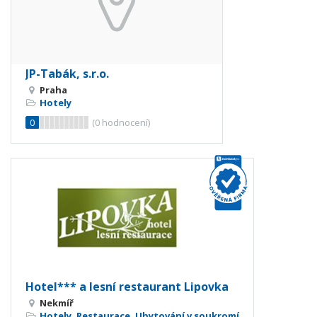
JP-Tabák, s.r.o.
Praha
Hotely
0
(
0
hodnocení)
Hotel*** a lesní restaurant Lipovka
Nekmíř
Hotely
,
Restaurace
,
Ubytování v soukromí