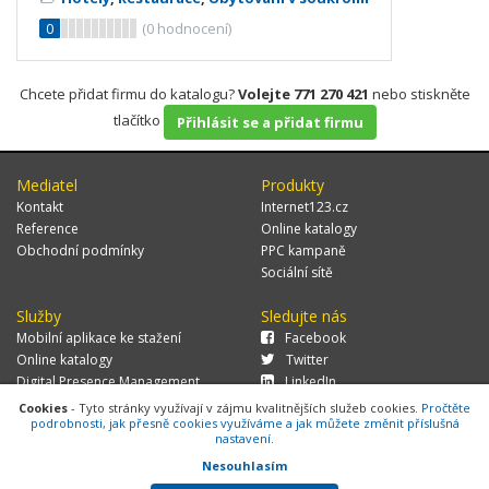
0
(
0
hodnocení)
Chcete přidat firmu do katalogu?
Volejte 771 270 421
nebo stiskněte
tlačítko
Přihlásit se a přidat firmu
Mediatel
Produkty
Kontakt
Internet123.cz
Reference
Online katalogy
Obchodní podmínky
PPC kampaně
Sociální sítě
Služby
Sledujte nás
Mobilní aplikace ke stažení
Facebook
Online katalogy
Twitter
Digital Presence Management
LinkedIn
Více zákazníků
Cookies
- Tyto stránky využívají v zájmu kvalitnějších služeb cookies.
Pročtěte
podrobnosti, jak přesně cookies využíváme a jak můžete změnit příslušná
nastavení.
Nesouhlasím
© 2026 MEDIATEL CZ, s.r.o.,
Za Potokem 46/4, 106 00 Praha 10, tel.: