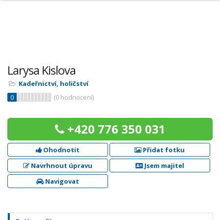
Larysa Kislova
Kadeřnictví, holičství
0
(
0
hodnocení)
+420 776 350 031
Ohodnotit
Přidat fotku
Navrhnout úpravu
Jsem majitel
Navigovat