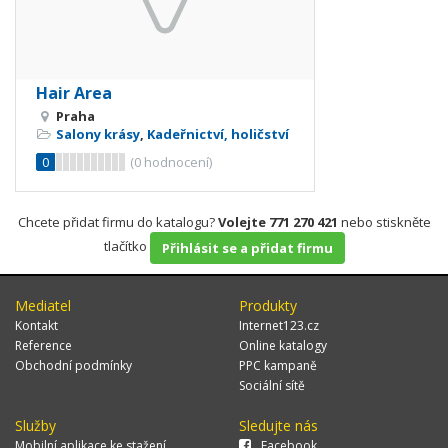
Hair Area
Praha
Salony krásy
,
Kadeřnictví, holičství
0
(
0
hodnocení)
Chcete přidat firmu do katalogu?
Volejte 771 270 421
nebo stiskněte
tlačítko
Přihlásit se a přidat firmu
Mediatel
Produkty
Kontakt
Internet123.cz
Reference
Online katalogy
Obchodní podmínky
PPC kampaně
Sociální sítě
Služby
Sledujte nás
Mobilní aplikace ke stažení
Facebook