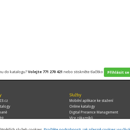
rmu do katalogu?
Volejte 771 270 421
nebo stiskněte tlačítko
Přihlásit se
y
Služby
23.cz
Mobilní aplikace ke stažení
talogy
Online katalogy
paně
Digital Presence Management
ítě
Více zákazníků
litnějších služeb cookies.
Pročtěte podrobnosti, jak přesně cookies využív