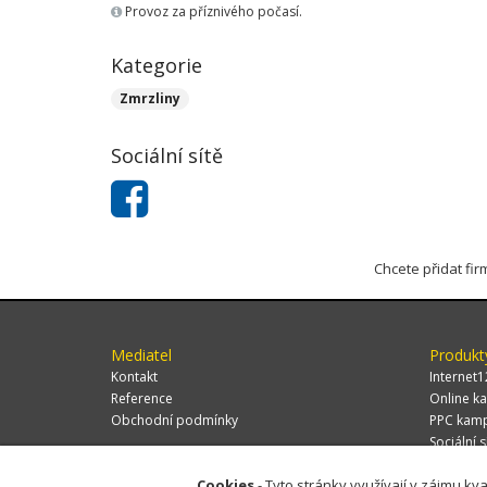
Provoz za příznivého počasí.
Kategorie
Zmrzliny
Sociální sítě
Chcete přidat fi
Mediatel
Produkt
Kontakt
Internet1
Reference
Online ka
Obchodní podmínky
PPC kam
Sociální s
Cookies
- Tyto stránky využívají v zájmu kva