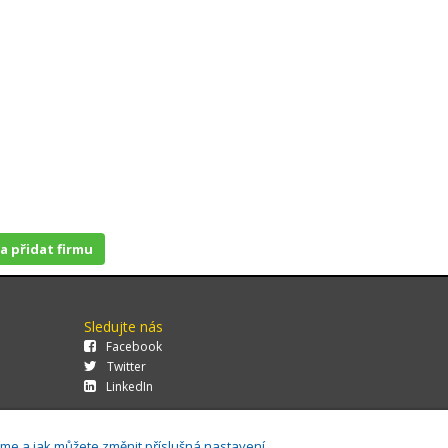
 a přidat firmu
Sledujte nás
Facebook
Twitter
LinkedIn
áme a jak můžete změnit příslušná nastavení.