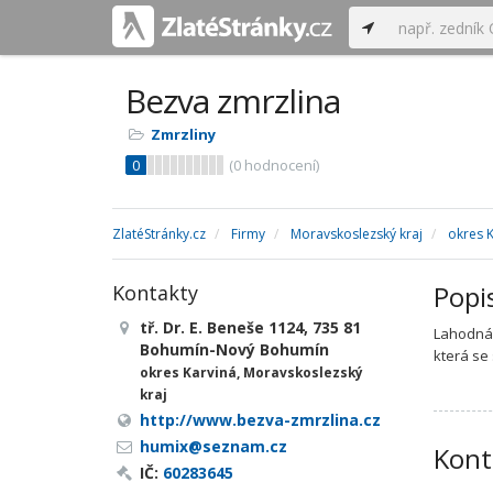
Bezva zmrzlina
Zmrzliny
0
(
0
hodnocení)
ZlatéStránky.cz
Firmy
Moravskoslezský kraj
okres 
Popi
Kontakty
tř. Dr. E. Beneše 1124, 735 81
Lahodná,
Bohumín-Nový Bohumín
která se
okres Karviná, Moravskoslezský
kraj
http://www.bezva-zmrzlina.cz
humix@seznam.cz
Kont
IČ:
60283645