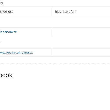
ny
8 708 080
hlavní telefon
@seznam.cz
y
www.bezva-zmrzlina.cz
book