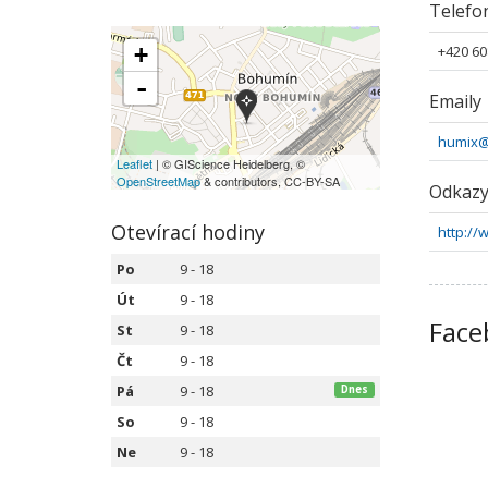
Telefo
+
+420 60
-
Emaily
humix
Leaflet
| © GIScience Heidelberg, ©
OpenStreetMap
& contributors, CC-BY-SA
Odkaz
Otevírací hodiny
http://
Po
9 - 18
Út
9 - 18
Face
St
9 - 18
Čt
9 - 18
Pá
9 - 18
Dnes
So
9 - 18
Ne
9 - 18