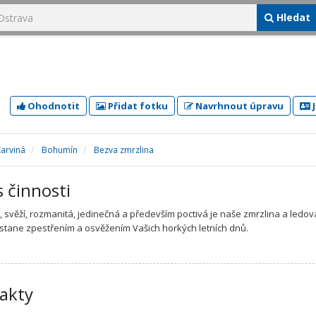
Hledat
Ohodnotit
Přidat fotku
Navrhnout úpravu
J
Karviná
Bohumín
Bezva zmrzlina
s činnosti
 svěží, rozmanitá, jedinečná a především poctivá je naše zmrzlina a ledová 
 stane zpestřením a osvěžením Vašich horkých letních dnů.
akty