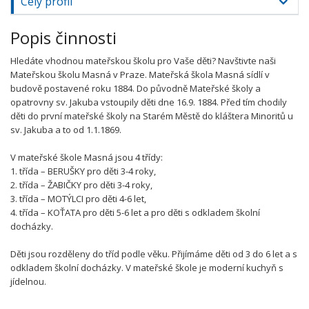
Celý profil
Popis činnosti
Hledáte vhodnou mateřskou školu pro Vaše děti? Navštivte naši
Mateřskou školu Masná v Praze. Mateřská škola Masná sídlí v
budově postavené roku 1884. Do původně Mateřské školy a
opatrovny sv. Jakuba vstoupily děti dne 16.9. 1884. Před tím chodily
děti do první mateřské školy na Starém Městě do kláštera Minoritů u
sv. Jakuba a to od 1.1.1869.
V mateřské škole Masná jsou 4 třídy:
1. třída – BERUŠKY pro děti 3-4 roky,
2. třída – ŽABIČKY pro děti 3-4 roky,
3. třída – MOTÝLCI pro děti 4-6 let,
4. třída – KOŤATA pro děti 5-6 let a pro děti s odkladem školní
docházky.
Děti jsou rozděleny do tříd podle věku. Přijímáme děti od 3 do 6 let a s
odkladem školní docházky. V mateřské škole je moderní kuchyň s
jídelnou.