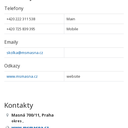
Telefony
+420 222 311 538
Main
+420 725 839 395
Mobile
Emaily
skolka@msmasna.cz
Odkazy
www.msmasna.cz
website
Kontakty
Masná 700/11, Praha
okres ,
www.msmasna.cz