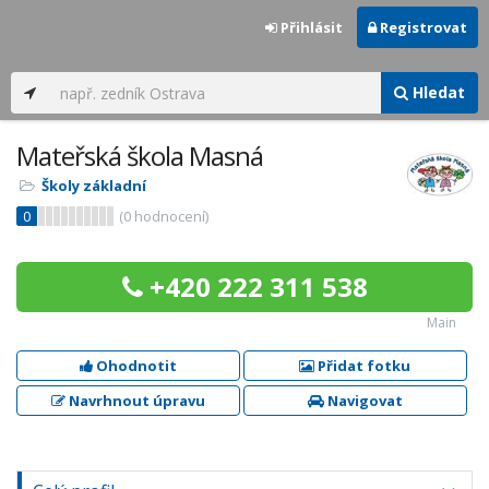
Přihlásit
Registrovat
Hledat
Mateřská škola Masná
Školy základní
0
(
0
hodnocení)
+420 222 311 538
Main
Ohodnotit
Přidat fotku
Navrhnout úpravu
Navigovat