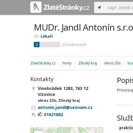
MUDr. Jandl Antonín s.r.o
Lékaři
0
(
0
hodnocení)
ZlatéStránky.cz
Firmy
Zlínský kraj
okres Zlín
Viz
Popi
Kontakty
Vinohrádek 1283, 763 12
Provozuj
Vizovice
okres Zlín, Zlínský kraj
antonin.jandl@seznam.cz
IČ:
01621882
Služ
prakti