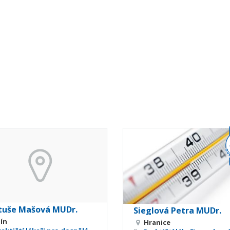
tuše Mašová MUDr.
Sieglová Petra MUDr.
lín
Hranice