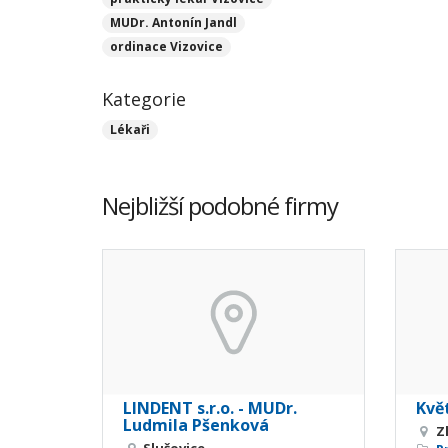
MUDr. Antonín Jandl
ordinace Vizovice
Kategorie
Lékaři
Nejbližší podobné firmy
LINDENT s.r.o. - MUDr.
Kvě
Ludmila Pšenková
Z