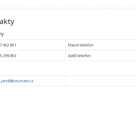
akty
ny
7 452 851
hlavní telefon
5 299 853
další telefon
n.jandl@seznam.cz