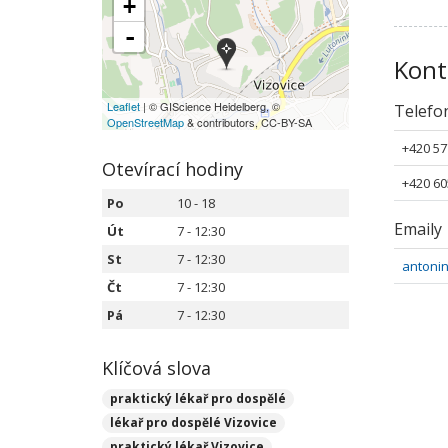
+
-
Kont
Leaflet
| © GIScience Heidelberg, ©
Telefo
OpenStreetMap
& contributors, CC-BY-SA
+420 57
Otevírací hodiny
+420 60
Po
10 - 18
Emaily
Út
7 - 12:30
St
7 - 12:30
antoni
Čt
7 - 12:30
Pá
7 - 12:30
Klíčová slova
praktický lékař pro dospělé
lékař pro dospělé Vizovice
praktický lékař Vizovice