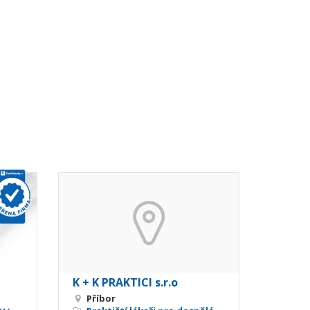
K + K PRAKTICI s.r.o
Příbor