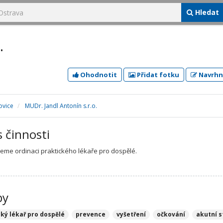
Hledat
.
Ohodnotit
Přidat fotku
Navrhn
ovice
MUDr. Jandl Antonín s.r.o.
s činnosti
eme ordinaci praktického lékaře pro dospělé.
by
cký lékař pro dospělé
prevence
vyšetření
očkování
akutní s