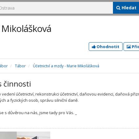
Hledat
e Mikolášková
Ohodnotit
Při
ábor
Tábor
Účetnictví a mzdy - Marie Mikolášková
s činnosti
 vedení účetnictví, rekonstrukci účetnictví, daňovou evidenci, daňová přiz
ých a fyzických osob, správu silniční daně.
se s důvěrou na nás, jsme tady pro Vás. _