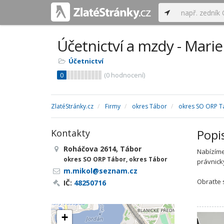
Účetnictví a mzdy - Mari
Účetnictví
0
(
0
hodnocení)
ZlatéStránky.cz
Firmy
okres Tábor
okres SO ORP T
Popi
Kontakty
Roháčova 2614, Tábor
Nabízíme
okres SO ORP Tábor, okres Tábor
právnick
m.mikol@seznam.cz
Obraťte 
IČ:
48250716
+