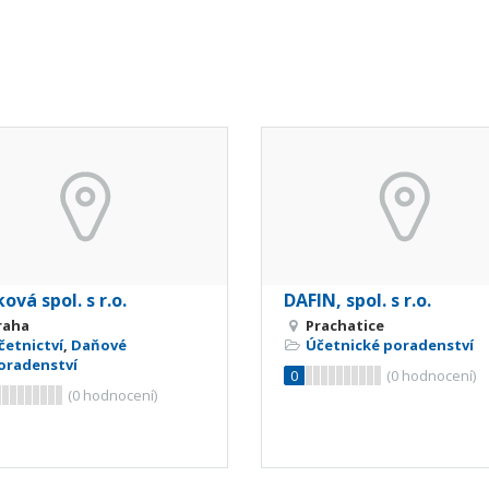
ová spol. s r.o.
DAFIN, spol. s r.o.
raha
Prachatice
četnictví
,
Daňové
Účetnické poradenství
oradenství
0
(
0
hodnocení)
(
0
hodnocení)