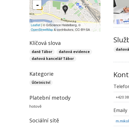
-
Leaflet
| © GIScience Heidelberg, ©
OpenStreetMap
& contributors, CC-BY-SA
Služ
Klíčová slova
daňová
daně Tábor
daňová evidence
daňová kancelář Tábor
Kont
Kategorie
Účetnictví
Telefo
Platební metody
+420 38
hotově
Emaily
Sociální sítě
m.miko