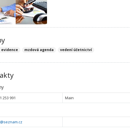
by
 evidence
mzdová agenda
vedení účetnictví
akty
ny
1 253 991
Main
l@seznam.cz