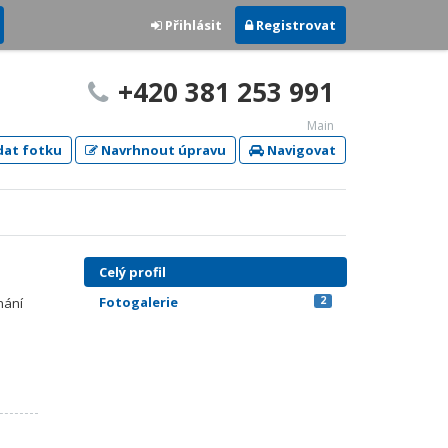
Přihlásit
Registrovat
+420 381 253 991
Main
dat fotku
Navrhnout úpravu
Navigovat
Celý profil
Fotogalerie
2
nání