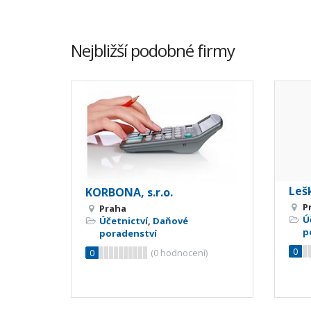
Nejbližší podobné firmy
Lešk
KORBONA, s.r.o.
P
Praha
Ú
Účetnictví
,
Daňové
p
poradenství
0
0
(
0
hodnocení)