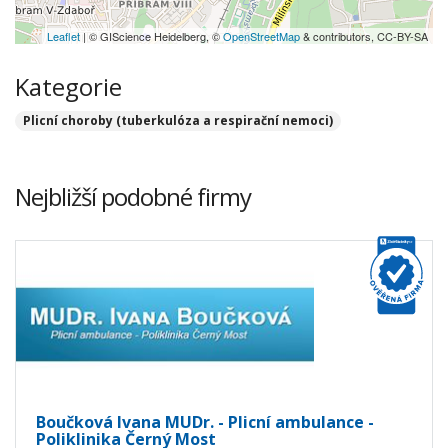
Leaflet
| © GIScience Heidelberg, ©
OpenStreetMap
& contributors, CC-BY-SA
Kategorie
Plicní choroby (tuberkulóza a respirační nemoci)
Nejbližší podobné firmy
Boučková Ivana MUDr. - Plicní ambulance -
Poliklinika Černý Most