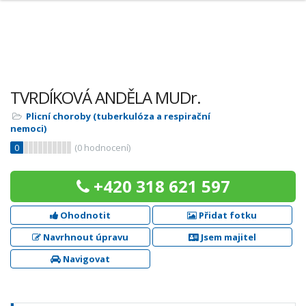
TVRDÍKOVÁ ANDĚLA MUDr.
Plicní choroby (tuberkulóza a respirační
nemoci)
0
(
0
hodnocení)
+420 318 621 597
Ohodnotit
Přidat fotku
Navrhnout úpravu
Jsem majitel
Navigovat