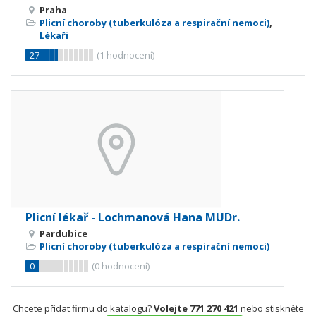
Praha
Plicní choroby (tuberkulóza a respirační nemoci)
,
Lékaři
27
(
1
hodnocení)
Plicní lékař - Lochmanová Hana MUDr.
Pardubice
Plicní choroby (tuberkulóza a respirační nemoci)
0
(
0
hodnocení)
Chcete přidat firmu do katalogu?
Volejte 771 270 421
nebo stiskněte