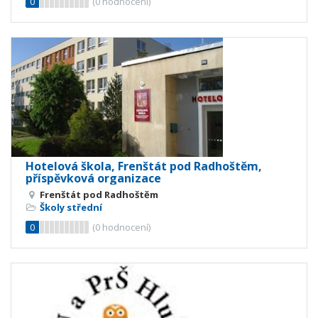
0
(
0
hodnocení)
Hotelová škola, Frenštát pod Radhoštěm,
příspěvková organizace
Frenštát pod Radhoštěm
Školy střední
0
(
0
hodnocení)