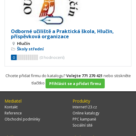
Odborné učiliště a Praktická škola, Hlučín,
příspěvková organizace
Hlučín
Školy střední
0
(
0
hodnocení)
Chcete přidat firmu do katalogu?
Volejte 771 270 421
nebo stiskněte
tlačítko
Přihlásit se a přidat firmu
Mediatel
Produkty
Kontakt
Internet123.cz
Reference
Online katalogy
Obchodní podmínky
PPC kampaně
Sociální sítě