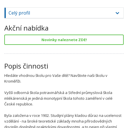
Celý profil
Akční nabídka
Novinky naleznete ZDE!
Popis činnosti
Hledáte vhodnou školu pro Vaše dítě? Navštivte naši školu v
Kroměříži.
Vyšší odborná škola potravinářská a Střední průmyslová škola
mlékárenská je jediná monotypní škola tohoto zaměření v celé
České republice.
Byla založena v roce 1902. Studijní plány kladou důraz na ucelenost
vzdělání - na široké teoretické základy mnoha přírodovědných
disciplín doplněné praktickými dovednostmi, a to nejen při vlastní