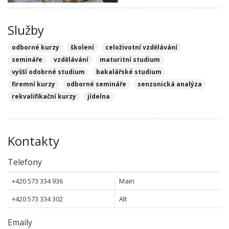
Služby
odborné kurzy
školení
celoživotní vzdělávání
semináře
vzdělávání
maturitní studium
vyšší odobrné studium
bakalářské studium
firemní kurzy
odborné semináře
senzonická analýza
rekvalifikační kurzy
jídelna
Kontakty
Telefony
+420 573 334 936
Main
+420 573 334 302
Alt
Emaily