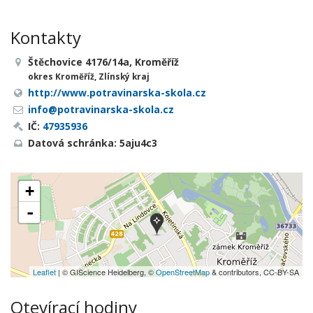
Kontakty
Štěchovice 4176/14a, Kroměříž
okres Kroměříž, Zlínský kraj
http://www.potravinarska-skola.cz
info@potravinarska-skola.cz
IČ:
47935936
Datová schránka: 5aju4c3
+
-
Leaflet
| © GIScience Heidelberg, ©
OpenStreetMap
& contributors, CC-BY-SA
Otevírací hodiny