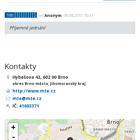
100
od
Anonym
, 09.04.2015 10:31
Příjemné jednání
Kontakty
Hybešova 43, 602 00 Brno
okres Brno-město, Jihomoravský kraj
http://www.mte.cz
mte@mte.cz
IČ:
41603371
+
-