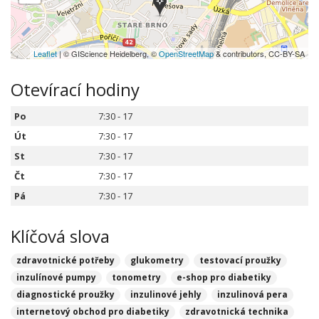
Leaflet
| © GIScience Heidelberg, ©
OpenStreetMap
& contributors, CC-BY-SA
Otevírací hodiny
Po
7:30 - 17
Út
7:30 - 17
St
7:30 - 17
Čt
7:30 - 17
Pá
7:30 - 17
Klíčová slova
zdravotnické potřeby
glukometry
testovací proužky
inzulínové pumpy
tonometry
e-shop pro diabetiky
diagnostické proužky
inzulinové jehly
inzulinová pera
internetový obchod pro diabetiky
zdravotnická technika