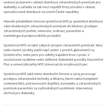
vedoucí postavení v oblasti distribuce zdravotnických pomůcek pro
diabetiky a zařadila se tak mezi největší firmy působící v oblasti
specializované distribuce na území České republiky.
Hlavním předmětem činnosti společnosti MTE je spolehlivá distribuce
námi dodávaných zdravotnických pomůcek do lékáren, prodejen
zdravotnických potřeb, nemocnic, ordinací, pacientům a
marketingová podpora těchto produktů.
Společnost MTE se také zabývá vývojem zdravotních pomůcek. Mezi
naše vlastní výrobky patřil např. jeden z prvních glukometrů na
českém trhu, nebo pero pro odběry kapilární krve z prstu. V
současnosti vyrábíme velmi oblíbené diabetické ponožky Diacomfort
Plus a univerzální jehly MTE Universal do inzulínových per.
Společnost MTE také mimo distribuční činnost a vývoj provozuje
prodejnu zdravotnické techniky a lékárnu, které nabízí kompletní
sortiment léků, potravinových doplňků, kosmetiky a zdravotnických
pomůcek pacientům za zvýhodněných podmínek. Internetový
obchod pro diabetiky.