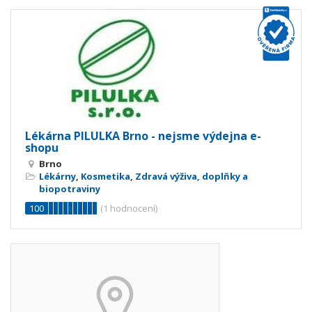
Lékárna PILULKA Brno - nejsme výdejna e-
shopu
Brno
Lékárny
,
Kosmetika
,
Zdravá výživa, doplňky a
biopotraviny
100
(
1
hodnocení)