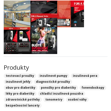
Produkty
testovací proužky
inzulinové pumpy
inzulinová pera
inzulinové jehly
diagnostické proužky
obuv pro diabetiky
ponožky pro diabetiky
fonendoskopy
léky pro diabetiky
chladící inzulínová pouzdra
zdravotnické potřeby
tonometry
osobní váhy
bezpečnostní lancety