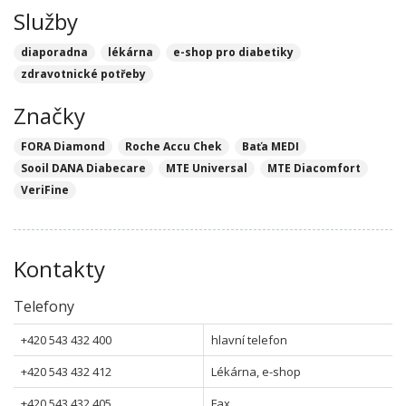
Služby
diaporadna
lékárna
e-shop pro diabetiky
zdravotnické potřeby
Značky
FORA Diamond
Roche Accu Chek
Baťa MEDI
Sooil DANA Diabecare
MTE Universal
MTE Diacomfort
VeriFine
Kontakty
Telefony
+420 543 432 400
hlavní telefon
+420 543 432 412
Lékárna, e-shop
+420 543 432 405
Fax