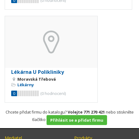
0
(
0
hodnocení)
Lékárna U Polikliniky
Moravská Třebová
Lékárny
0
(
0
hodnocení)
Chcete přidat firmu do katalogu?
Volejte 771 270 421
nebo stiskněte
tlačítko
Přihlásit se a přidat firmu
Mediatel
Produkty