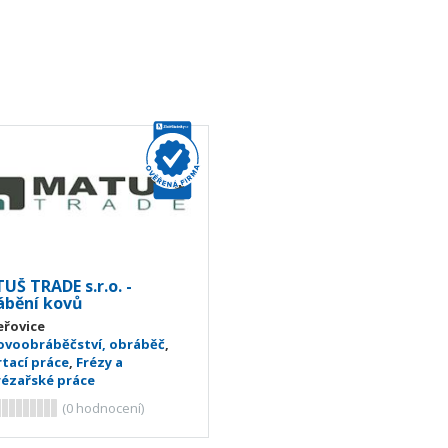
UŠ TRADE s.r.o. -
ábění kovů
eřovice
ovoobráběčství, obráběč
,
rtací práce
,
Frézy a
rézařské práce
(
0
hodnocení)