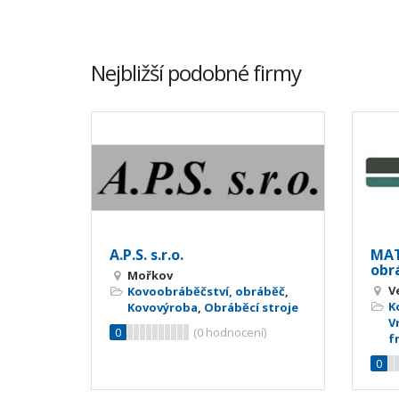
Nejbližší podobné firmy
A.P.S. s.r.o.
MAT
obr
Mořkov
V
Kovoobráběčství, obráběč
,
K
Kovovýroba
,
Obráběcí stroje
V
0
(
0
hodnocení)
f
0