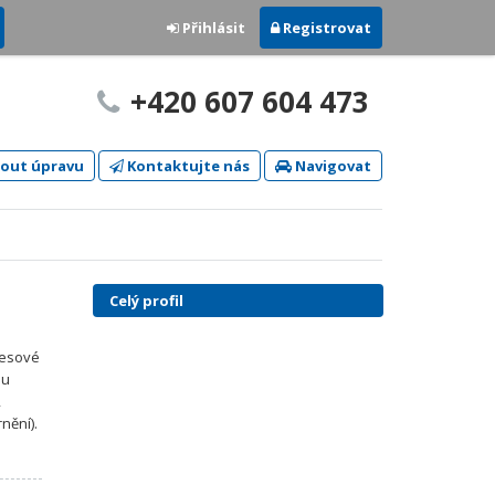
Přihlásit
Registrovat
+420 607 604 473
out úpravu
Kontaktujte nás
Navigovat
Celý profil
kresové
ou
,
nění).