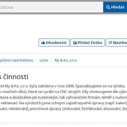
Hledat
Ohodnotit
Přidat fotku
Navrhn
Rychnov nad Kněžnou
Lično
My & Ko, s.r.o.
s činnosti
st My & Ko, s.r.o. byla založena v roce 2006. Specializujeme se na výrobu
 rotačních dílců, které se vyrábí na CNC strojích. Díly zhotovujeme dle vý
ace a dodáváme jak tuzemským, tak zahraničním firmám, téměř s nulov
 reklamací. Na výrobcích jsme schopni zajistit tepelné úpravy (např. kalení
ání, nitridování), povrchové úpravy (zinkování, fosfátování, eloxování, čer