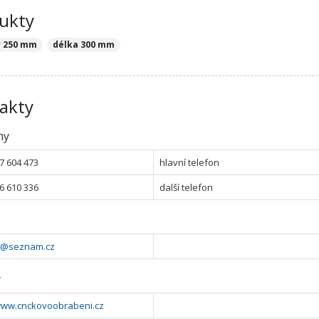
ukty
 250 mm
délka 300 mm
akty
ny
7 604 473
hlavní telefon
6 610 336
další telefon
c@seznam.cz
y
/www.cnckovoobrabeni.cz