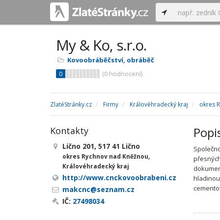
My & Ko, s.r.o.
Kovoobráběčství, obráběč
0
(
0
hodnocení)
ZlatéStránky.cz
Firmy
Královéhradecký kraj
okres 
Popi
Kontakty
Lično 201, 517 41 Lično
Společno
okres Rychnov nad Kněžnou,
přesných
Královéhradecký kraj
dokument
http://www.cnckovoobrabeni.cz
hladinou
cementov
makcnc@seznam.cz
IČ:
27498034