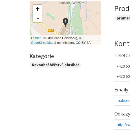
Prod
+
-
průměr
Leaflet
| © GIScience Heidelberg, ©
Kont
OpenStreetMap
& contributors, CC-BY-SA
Telefo
Kategorie
Kovoobráběčství, obráběč
+420 60
+420 60
Emaily
makcn
Odkaz
http:/