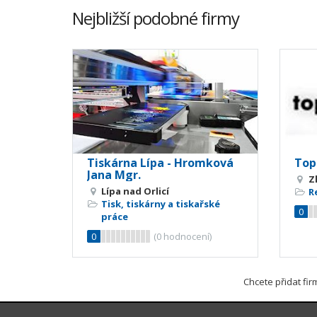
Nejbližší podobné firmy
Tiskárna Lípa - Hromková
TopL
Jana Mgr.
Z
Lípa nad Orlicí
R
Tisk, tiskárny a tiskařské
0
práce
0
(
0
hodnocení)
Chcete přidat fi