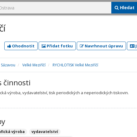
Hledat
čí
Ohodnotit
Přidat fotku
Navrhnout úpravu
J
d Sázavou
Velké Meziříčí
RYCHLOTISK Velké Meziříčí
s činnosti
cká výroba, vydavatelství, tisk periodických a neperiodických tiskovin.
by
afická výroba
vydavatelství