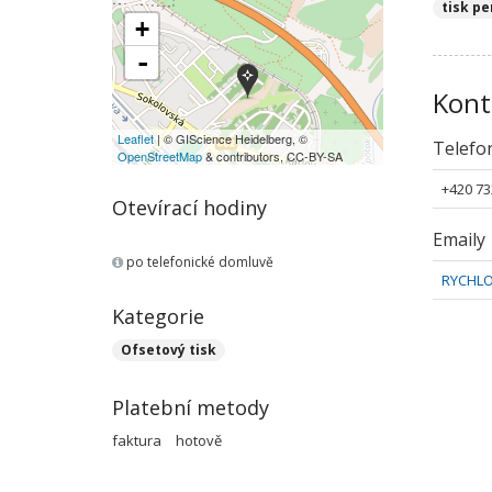
tisk pe
+
-
Kont
Leaflet
| © GIScience Heidelberg, ©
Telefo
OpenStreetMap
& contributors, CC-BY-SA
+420 73
Otevírací hodiny
Emaily
po telefonické domluvě
RYCHLO
Kategorie
Ofsetový tisk
Platební metody
faktura
hotově