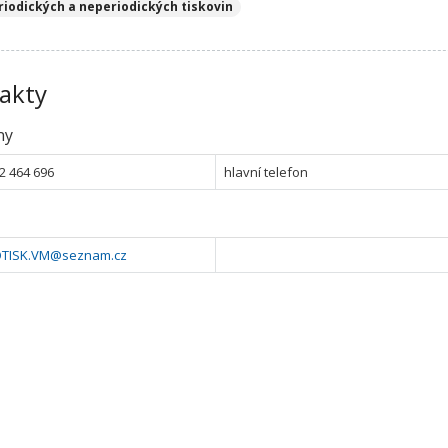
riodických a neperiodických tiskovin
akty
ny
2 464 696
hlavní telefon
TISK.VM@seznam.cz