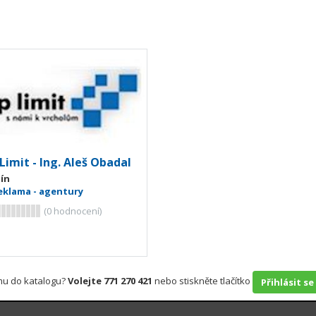
imit - Ing. Aleš Obadal
lín
eklama - agentury
(
0
hodnocení)
rmu do katalogu?
Volejte 771 270 421
nebo stiskněte tlačítko
Přihlásit se