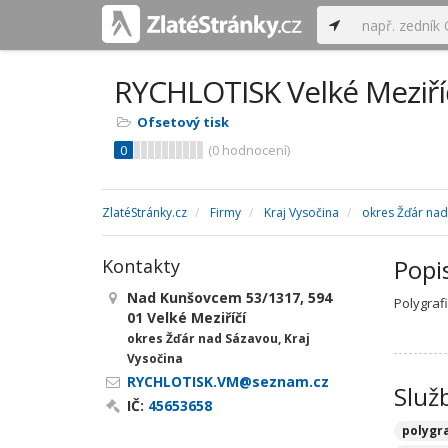
RYCHLOTISK Velké Meziří
Ofsetový tisk
0
(
0
hodnocení)
ZlatéStránky.cz
Firmy
Kraj Vysočina
okres Žďár na
Popi
Kontakty
Nad Kunšovcem 53/1317, 594
Polygrafi
01 Velké Meziříčí
okres Žďár nad Sázavou, Kraj
Vysočina
RYCHLOTISK.VM@seznam.cz
Služ
IČ:
45653658
polygr