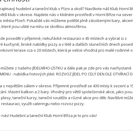
zajímavý hudební a taneční klub v Plzni a okolí? Navštivte náš Klub Horní Bř
větší klub v okrese. Najdete nás v klidném prostředí v Horní Bříze na sever
o města Plzeň. Pokaždé vás můžeme potěšit plně zásobenými bary, akcem
, které jsou ušité na míru se skvělou atmosférou.
de posedět v příjemné, nekuřácké restauraci o 45 místech a vybrat si z
é kuchyně, široké nabídky pizzy a v létě a dalších slunečních dnech posed
enkovní terase cca o 20 místech, která je velice vhodná pro malé rodinné 
i můžete z našeho JÍDELNÍHO LÍSTKU a dále pak je zde pro vás nachystané
MENU - nabídka hotových jídel. ROZVOZ JÍDEL PO CELÝ DEN DLE OTVÍRACÍ 
a s největším sálem v okrese. Příjemné prostředí se 430 místy k sezení a 1
tání. Vlastní balkon a 2 bary. Vhodný pro větší společenské akce, jako jsou
 plesy, taneční kurzy, taneční soutěže a různé akce pro děti. Navštívit můž
i restauraci, využít cateringu nebo rozvoz pizzy.
 nás! Hudební a taneční Klub Horní Bříza je to pro vás!