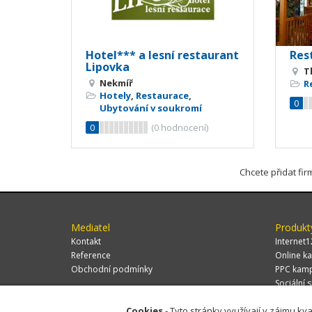
Hotel*** a lesní restaurant
Res
Lipovka
T
Nekmíř
R
Hotely
,
Restaurace
,
0
Ubytování v soukromí
0
(
0
hodnocení)
Chcete přidat fi
Mediatel
Produkt
Kontakt
Internet1
Reference
Online ka
Obchodní podmínky
PPC kam
Sociální s
Cookies
- Tyto stránky využívají v zájmu kva