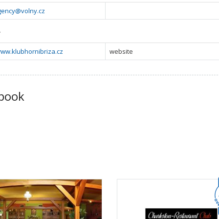
gency@volny.cz
y
www.klubhornibriza.cz
website
book