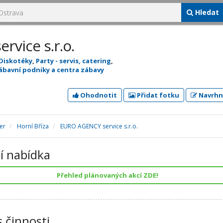
Hledat
vice s.r.o.
Diskotéky
,
Party - servis, catering
,
ábavní podniky a centra zábavy
Ohodnotit
Přidat fotku
Navrhn
er
Horní Bříza
EURO AGENCY service s.r.o.
í nabídka
Přehled plánovaných akcí ZDE!
s činnosti