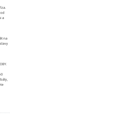
íza.
 od
i a
ět na
oslavy
DOBY.
50
 bály,
ete