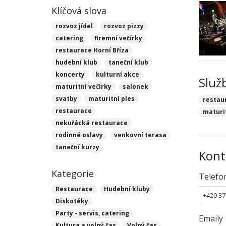
Klíčová slova
rozvoz jídel
rozvoz pizzy
catering
firemní večírky
restaurace Horní Bříza
hudební klub
taneční klub
koncerty
kulturní akce
Služ
maturitní večírky
salonek
svatby
maturitní ples
restau
restaurace
maturi
nekuřácká restaurace
rodinné oslavy
venkovní terasa
taneční kurzy
Kont
Kategorie
Telefo
Restaurace
Hudební kluby
+420 37
Diskotéky
Party - servis, catering
Emaily
Kultura a volný čas
Volný čas