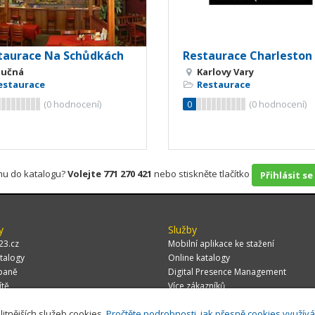
taurace Na Schůdkách
Restaurace Charleston
lučná
Karlovy Vary
estaurace
Restaurace
(
0
hodnocení)
0
(
0
hodnocení)
rmu do katalogu?
Volejte 771 270 421
nebo stiskněte tlačítko
Přihlásit se
y
Služby
23.cz
Mobilní aplikace ke stažení
talogy
Online katalogy
paně
Digital Presence Management
ítě
Více zákazníků
litnějších služeb cookies.
Pročtěte podrobnosti, jak přesně cookies využív