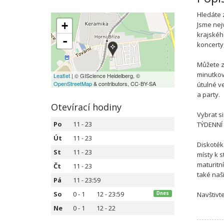
Hledáte 
+
Jsme nej
krajskéh
-
koncerty
Můžete z
minutkov
Leaflet
| © GIScience Heidelberg, ©
OpenStreetMap
& contributors, CC-BY-SA
útulné v
a party.
Otevírací hodiny
Vybrat s
Po
11 - 23
TÝDENNÍ 
Út
11 - 23
Diskoték
St
11 - 23
místy k s
maturitní
Čt
11 - 23
také naš
Pá
11 - 23:59
So
0 - 1
12 - 23:59
Dnes
Navštivte
Ne
0 - 1
12 - 22