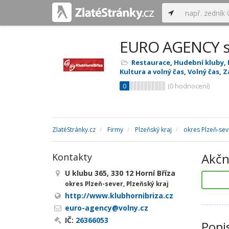
EURO AGENCY ser
Restaurace
,
Hudební kluby
,
Kultura a volný čas
,
Volný čas
,
Z
0
(
0
hodnocení)
ZlatéStránky.cz
Firmy
Plzeňský kraj
okres Plzeň-sev
Akčn
Kontakty
U klubu 365, 330 12 Horní Bříza
okres Plzeň-sever, Plzeňský kraj
http://www.klubhornibriza.cz
euro-agency@volny.cz
IČ:
26366053
Popi