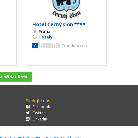
Hotel Černý slon ****
Praha
Hotely
0
(
0
hodnocení)
 a přidat firmu
Sledujte nás
Facebook
Twitter
LinkedIn
áme a jak můžete změnit příslušná nastavení.