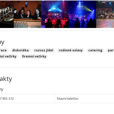
by
race
diskotéka
rozvoz jídel
rodinné oslavy
catering
par
tní večírky
firemní večírky
akty
ny
7 955 312
hlavní telefon